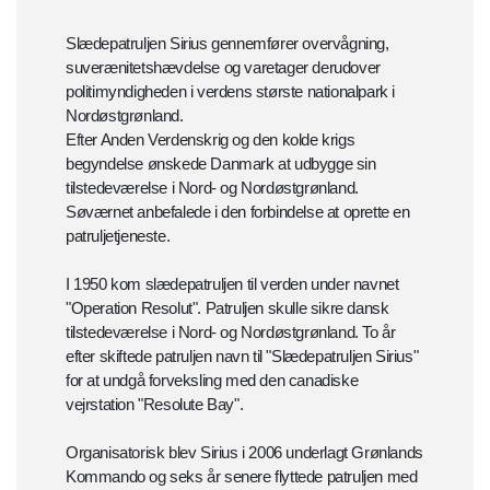
Slædepatruljen Sirius gennemfører overvågning,
suverænitetshævdelse og varetager derudover
politimyndigheden i verdens største nationalpark i
Nordøstgrønland.
Efter Anden Verdenskrig og den kolde krigs
begyndelse ønskede Danmark at udbygge sin
tilstedeværelse i Nord- og Nordøstgrønland.
Søværnet anbefalede i den forbindelse at oprette en
patruljetjeneste.
I 1950 kom slædepatruljen til verden under navnet
"Operation Resolut". Patruljen skulle sikre dansk
tilstedeværelse i Nord- og Nordøstgrønland. To år
efter skiftede patruljen navn til "Slædepatruljen Sirius"
for at undgå forveksling med den canadiske
vejrstation "Resolute Bay".
Organisatorisk blev Sirius i 2006 underlagt Grønlands
Kommando og seks år senere flyttede patruljen med