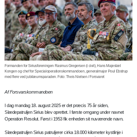
Formanden for Siriusforeningen Rasmus Gregersen (i civil), Hans Majestæt
Kongen og chef for Specialoperationskommandoen, generalmajor Poul Ebstrup
med flere ved jubilæumsparaden. Foto: Theis Nielsen / Forsvaret
Af Forsvarskommandoen
I dag mandag 18. august 2025 er det præcis 75 år siden,
Slædepatruljen Sirius blev oprettet. I første omgang under navnet
Operation Resolut. Først i 1953 fik enheden sit nuværende navn.
Slædepatruljen Sirius patruljerer cirka 18.000 kilometer kystlinje i