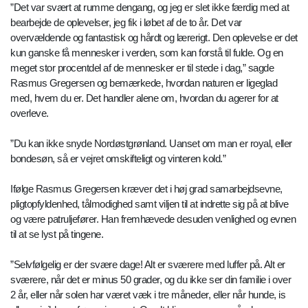
”Det var svært at rumme dengang, og jeg er slet ikke færdig med at
bearbejde de oplevelser, jeg fik i løbet af de to år. Det var
overvældende og fantastisk og hårdt og lærerigt. Den oplevelse er det
kun ganske få mennesker i verden, som kan forstå til fulde. Og en
meget stor procentdel af de mennesker er til stede i dag,” sagde
Rasmus Gregersen og bemærkede, hvordan naturen er ligeglad
med, hvem du er. Det handler alene om, hvordan du agerer for at
overleve.
”Du kan ikke snyde Nordøstgrønland. Uanset om man er royal, eller
bondesøn, så er vejret omskifteligt og vinteren kold.”
Ifølge Rasmus Gregersen kræver det i høj grad samarbejdsevne,
pligtopfyldenhed, tålmodighed samt viljen til at indrette sig på at blive
og være patruljefører. Han fremhævede desuden venlighed og evnen
til at se lyst på tingene.
”Selvfølgelig er der svære dage! Alt er sværere med luffer på. Alt er
sværere, når det er minus 50 grader, og du ikke ser din familie i over
2 år, eller når solen har været væk i tre måneder, eller når hunde, is