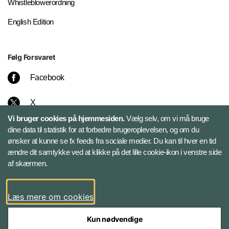
Whistleblowerordning
English Edition
Følg Forsvaret
Facebook
X
Vi bruger cookies på hjemmesiden.
Vælg selv, om vi må bruge
Instagram
dine data til statistik for at forbedre brugeroplevelsen, og om du
ønsker at kunne se fx feeds fra sociale medier. Du kan til hver en tid
ændre dit samtykke ved at klikke på det lille cookie-ikon i venstre side
Bluesky
af skærmen.
LinkedIn
Læs mere om cookies
Kun nødvendige