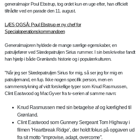
generalmajor Poul Ebstrup, tog ordet kun en uge efter, han officielt
tiltrådte ved en parade den 11. august.
LÆS OGSÅ: Poul Ebstrup er ny chef for
Specialoperationskommandoen
Generalmajoren hyldede de mange særlige egenskaber, en
patruljefører ved Slædepatruljen Sirius rummer. I sin beskrivelse fandt
han hjælp i både Grønlands historie og i populærkulturen.
”Når jeg ser Slædepatruljen Sirius for mig, så ser jeg for mig en
patruljemand, en fup. Ikke nogen specifik person, men en
sammenstykning af vidt forskellige typer som Knud Rasmussen,
Clint Eastwood og MacGyver fra tv-serien af samme navn:
Knud Rasmussen med sin betagelse af og kærlighed til
Grønland.
Clint Eastwood som Gunnery Sergeant Tom Highway i
filmen ’Heartbreak Ridge’, der holdt fokus på opgaven ud
fra sit motto “improvise, adapt, overcome”.