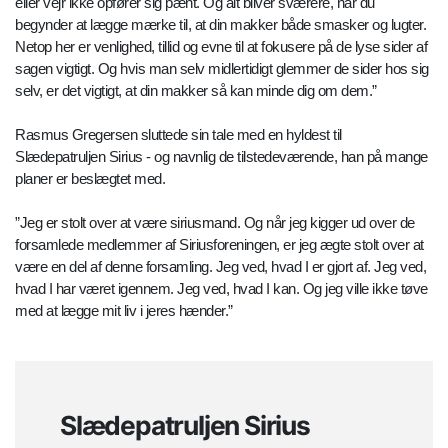
eller vejr ikke opfører sig pænt. Og alt bliver sværere, når du
begynder at lægge mærke til, at din makker både smasker og lugter.
Netop her er venlighed, tillid og evne til at fokusere på de lyse sider af
sagen vigtigt. Og hvis man selv midlertidigt glemmer de sider hos sig
selv, er det vigtigt, at din makker så kan minde dig om dem.”
Rasmus Gregersen sluttede sin tale med en hyldest til
Slædepatruljen Sirius - og navnlig de tilstedeværende, han på mange
planer er beslægtet med.
”Jeg er stolt over at være siriusmand. Og når jeg kigger ud over de
forsamlede medlemmer af Siriusforeningen, er jeg ægte stolt over at
være en del af denne forsamling. Jeg ved, hvad I er gjort af. Jeg ved,
hvad I har været igennem. Jeg ved, hvad I kan. Og jeg ville ikke tøve
med at lægge mit liv i jeres hænder.”
Slædepatruljen Sirius