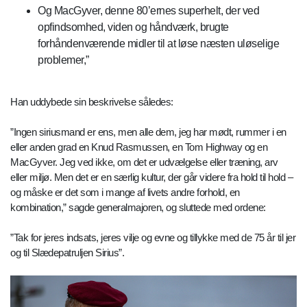
Og MacGyver, denne 80’ernes superhelt, der ved
opfindsomhed, viden og håndværk, brugte
forhåndenværende midler til at løse næsten uløselige
problemer,”
Han uddybede sin beskrivelse således:
”Ingen siriusmand er ens, men alle dem, jeg har mødt, rummer i en
eller anden grad en Knud Rasmussen, en Tom Highway og en
MacGyver. Jeg ved ikke, om det er udvælgelse eller træning, arv
eller miljø. Men det er en særlig kultur, der går videre fra hold til hold –
og måske er det som i mange af livets andre forhold, en
kombination,” sagde generalmajoren, og sluttede med ordene:
”Tak for jeres indsats, jeres vilje og evne og tillykke med de 75 år til jer
og til Slædepatruljen Sirius”.