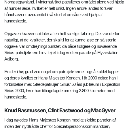
Nordøstgrønland. I vinterhalvåret patruljeres området alene ved hjælp
af hundeslæde, hvilket er helt unikt. Ingen andre landes forsvar
håndhæver suverænitet i så stort et område ved hjælp af
hundeslæde.
Opgaven kræver soldater af en helt særlig støbning. Det var derfor
naturligt, at de kvaliteter, der skal til for at kunne løse en så særlig
opgave, var omdrejningspunktet, da både tidligere og nuværende
Sirius-patruljeførere blev fejret i dag ved en parade på Flyvestation
Aalborg.
En der i høj grad ved noget om patruljeførerne - også kaldet fupper -
og deres kvalitet er Hans Majestæt Kongen. I år 2000 deltog han i
forbindelse med Slædepatruljen Sirius’ 50 års jubilæum i Expedition
Sirius 2000, hvor han tilbagelagde omkring 2.800 kilometer med
hundeslæde.
Knud Rasmussen, Clint Eastwood og MacGyver
I dag nøjedes Hans Majestæt Kongen med at skridte paraden af,
inden den nytiltrådte chef for Specialoperationskommandoen,