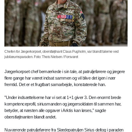
Chefen for Jægerkorpset, oberstløjtnant Claus Pugholm, var blandt talerne ved
jubilæumsparaden. Foto: Theis Nielsen / Forsvaret
Jægerkorpset chef bemærkede i sin tale, at patruljeførere og jægere
flere gange har været indsat sammen og vil blive det igen i nær
fremtid. Det er et frugtbart samarbejde, konstaterede han.
”Under indsættelserne har vi set at 1+1 giver 3. Den enormt brede
kompetenceprofil, siriusmanden og jægersoldaten til sammen har,
betyder, at næsten alle opgaver i Arktis kan løses,” sagde
oberstløjtnanten blandt andet.
Nuværende patruljeførere fra Slædepatruljen Sirius deltog i paraden