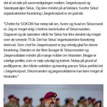
del af sin tale på sammenligningen mellem Jægerkorpset og
Slædepatruljen Sirius. Og ikke mindst på at forklare, hvorfor Sirius’
organisatoriske forankring i Jægerkorpset er en god ide.
”Chefen for SOKOM har netop talt om, hvem og hvad en Siriusmand
er. Jeg er meget enig i chefens beskrivelse af Siriusmanden.
Opgaven og de operative vilkår for Sirius har ikke ændret sig meget
over de seneste 75 år. Det har Sirius’ organisatoriske forankring
derimod. Som chef for Jægerkorpset er jeg virkelig glad for denne
forankring. Glæden er der flere årsager til: Siriusmanden og
Jægersoldaten minder på mange måder om hinanden. Begge er
særlige profiler, som er nøje udvalgt og trænet. Netop på grund af
profiltyperne, den hårde selektion og træning passer Sirius perfekt ind
i Jægerkorpset. Siriusmanden og jægersoldaterne kan lære meget af
hinanden.”