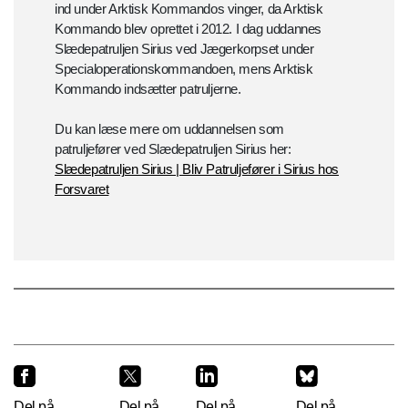
ind under Arktisk Kommandos vinger, da Arktisk
Kommando blev oprettet i 2012. I dag uddannes
Slædepatruljen Sirius ved Jægerkorpset under
Specialoperationskommandoen, mens Arktisk
Kommando indsætter patruljerne.
Du kan læse mere om uddannelsen som
patruljefører ved Slædepatruljen Sirius her:
Slædepatruljen Sirius | Bliv Patruljefører i Sirius hos
Forsvaret
Del på
Del på
Del på
Del på