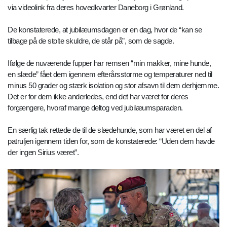
via videolink fra deres hovedkvarter Daneborg i Grønland.
De konstaterede, at jubilæumsdagen er en dag, hvor de “kan se
tilbage på de stolte skuldre, de står på”, som de sagde.
Ifølge de nuværende fupper har remsen “min makker, mine hunde,
en slæde” fået dem igennem efterårsstorme og temperaturer ned til
minus 50 grader og stærk isolation og stor afsavn til dem derhjemme.
Det er for dem ikke anderledes, end det har været for deres
forgængere, hvoraf mange deltog ved jubilæumsparaden.
En særlig tak rettede de til de slædehunde, som har været en del af
patruljen igennem tiden for, som de konstaterede: “Uden dem havde
der ingen Sirius været”.