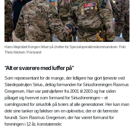
Hans Majestæt Kongen hilser på chefen for Specialoperationskommandoen. Foto:
Theis Nielsen / Forsvaret
”Alt er sværere med luffer på”
Som repræsentant for de mange, der tidligere har gjort tjeneste ved
Slædepatruljen Sirius, deltog formanden for Siriusforeningen Rasmus
Gregersen. Han var patruljefører fra 2001 til 2003 og har siden
påtaget sig hvervet som formand for Siriusforeningen – et
samlingssted for siriusfolk på tværs af alle generationer. Her kan man
dele sine tanker og følelser om en oplevelse, der er de færreste
forundt. Som Rasmus Gregersen, der har været formand for
foreningen i 12 år, konstaterede: