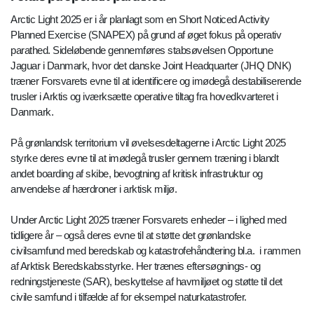
Arctic Light 2025 er i år planlagt som en Short Noticed Activity
Planned Exercise (SNAPEX) på grund af øget fokus på operativ
parathed. Sideløbende gennemføres stabsøvelsen Opportune
Jaguar i Danmark, hvor det danske Joint Headquarter (JHQ DNK)
træner Forsvarets evne til at identificere og imødegå destabiliserende
trusler i Arktis og iværksætte operative tiltag fra hovedkvarteret i
Danmark.
På grønlandsk territorium vil øvelsesdeltagerne i Arctic Light 2025
styrke deres evne til at imødegå trusler gennem træning i blandt
andet boarding af skibe, bevogtning af kritisk infrastruktur og
anvendelse af hærdroner i arktisk miljø.
Under Arctic Light 2025 træner Forsvarets enheder – i lighed med
tidligere år – også deres evne til at støtte det grønlandske
civilsamfund med beredskab og katastrofehåndtering bl.a. i rammen
af Arktisk Beredskabsstyrke. Her trænes eftersøgnings- og
redningstjeneste (SAR), beskyttelse af havmiljøet og støtte til det
civile samfund i tilfælde af for eksempel naturkatastrofer.