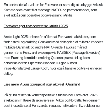
En central del af øvelsen for Forsvaret er samtidig at udbygge Arktisk
Kommandos evne til at modtage NATO- og partnerenheder, som
skal indgå i den operative opgaveløsning i Arktis.
Forsvaret øger tilstedeværelse i Arktis i 2025
Arctic Light 2025 er bare én af flere af Forsvarets aktiviteter, som
finder sted i og omkring Grønland med deltagelse af militære enheder
fra både Danmark og andre NATO-lande. I august måned
gennemførte Forsvaret eksempelvis PASSEX (Passage Exercise)
med Frankrig i området omkring Qaqortoq samt deltog i den
canadisk-ledede Operation Nanook Tuugaalik med
inspektionsfartøjet Lauge Koch, hvor også franske og tyske enheder
deltog.
Læs mere: August præget af øget aktivitet i Grønland
På grund af den sikkerhedspolitiske situation har Forsvaret i 2025
styrket sin militære tilstedeværelse i Arktis og Nordatlanten gennem
øget indsættelse af Forsvarets fregatter, helikoptere, fly, soldater og