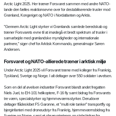
Arctic Light 2025. Her træner Forsvaret sammen med andre NATO-
lande den fælles reaktionsevne over for destabiliserende trusler mod
Grønland, Kongeriget og NATO i Nordatlanten og Arktis.
”Gennem Arctic Light styrker vi Grønlands samlede beredskab og
træner Forsvarets evne til at imødegå et bredt spektrum af trusler i
samarbejde med grønlandske myndigheder og internationale
partnere,” siger chef for Arktisk Kommando, generalmajor Søren
Andersen.
Forsvaret og NATO-allierede træner i arktisk miljø
Under Arctic Light 2025 vil Forsvaret træne med kolleger fra Frankrig,
Tyskland, Sverige og Norge. I alt deltager over 550 soldater i øvelsen.
Som en del af øvelsen indsætter Forsvaret blandt andet fregatten
Niels Juel, to EH-101 helikoptere, F-16 fly samt bidrag fra Forsvarets
tre værn, specialstyrker og hjemmeværnsstyrker. Derudover
deltager flådeskibet FS Garonne, et ”multi role tanker” transportfly og
bjerginfanteri med droneudstyr fra Frankrig, hjemmeværnsbidrag fra
Sverige og Norge, samt et observatørteam og stabsbidrag fra