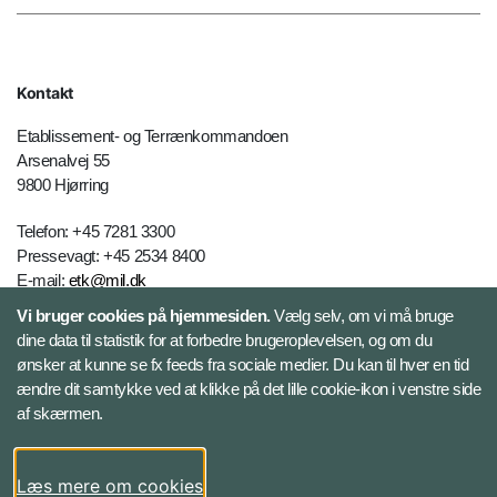
Kontakt
Etablissement- og Terrænkommandoen
Arsenalvej 55
9800 Hjørring
Telefon: +45 7281 3300
Pressevagt: +45 2534 8400
E-mail:
etk@mil.dk
Vi bruger cookies på hjemmesiden.
Vælg selv, om vi må bruge
dine data til statistik for at forbedre brugeroplevelsen, og om du
Kontakt
ønsker at kunne se fx feeds fra sociale medier. Du kan til hver en tid
ændre dit samtykke ved at klikke på det lille cookie-ikon i venstre side
Følg Etablissement - og Terrænkommandoen
af skærmen.
LinkedIn
Læs mere om cookies