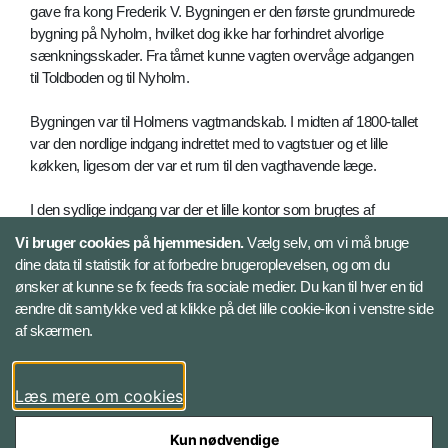
gave fra kong Frederik V. Bygningen er den første grundmurede
bygning på Nyholm, hvilket dog ikke har forhindret alvorlige
sænkningsskader. Fra tårnet kunne vagten overvåge adgangen
til Toldboden og til Nyholm.
Bygningen var til Holmens vagtmandskab. I midten af 1800-tallet
var den nordlige indgang indrettet med to vagtstuer og et lille
køkken, ligesom der var et rum til den vagthavende læge.
I den sydlige indgang var der et lille kontor som brugtes af
Skipperen på Nyholms bradbænk. Her fandtes også
Vi bruger cookies på hjemmesiden.
Vælg selv, om vi må bruge
mønstringslokalet og en vagtstue for underofficerer og det øvrige
dine data til statistik for at forbedre brugeroplevelsen, og om du
mandskab. I et hjørne af mandskabets vagtstue lå arresten. Her
ønsker at kunne se fx feeds fra sociale medier. Du kan til hver en tid
var også plads til nøglerne til Holmens værksteder, magasiner
ændre dit samtykke ved at klikke på det lille cookie-ikon i venstre side
og sprøjtehuse.
af skærmen.
Fra Hovedvagten målte vagten hver time både luftens
temperatur og den lokale vandstand.
Læs mere om cookies
Efter bygningen ophørte med at være vagtbygning blev den
Kun nødvendige