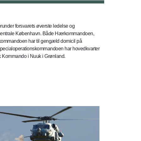
nder forsvarets øverste ledelse og
det centrale København. Både Hærkommandoen,
mmandoen har til gengæld domicil på
. Specialoperationskommandoen har hovedkvarter
sk Kommando i Nuuk i Grønland.