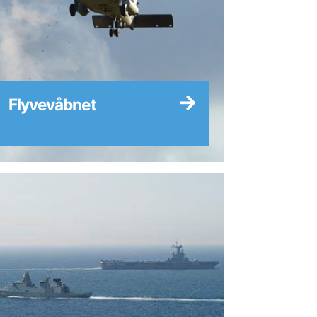
Flyvevåbnet