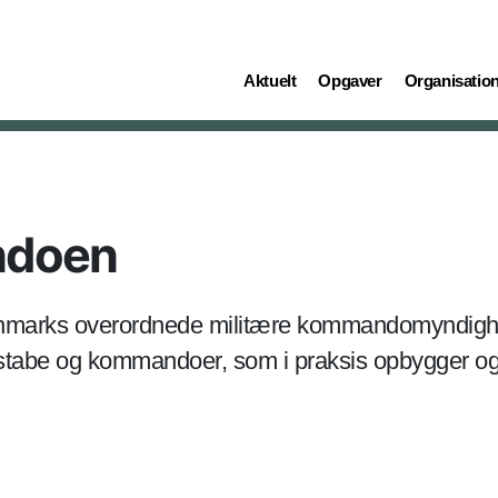
(current)
(current)
(current)
Aktuelt
Opgaver
Organisatio
ndoen
marks overordnede militære kommandomyndigh
tabe og kommandoer, som i praksis opbygger og 