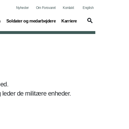
Nyheder
Om Forsvaret
Kontakt
English
(current)
(current)
n
Soldater og medarbejdere
Karriere
ed.
leder de militære enheder.