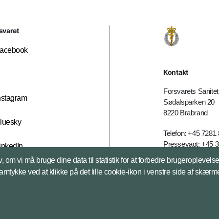
svaret
acebook
Kontakt
X
Forsvarets Sanit
nstagram
Sødalsparken 20
8220 Brabrand
luesky
Telefon: +45 7281
Pressevagt: +45 
inkedIn
E-mail:
fsk@mil.d
, om vi må bruge dine data til statistik for at forbedre brugeroplevel
samtykke ved at klikke på det lille cookie-ikon i venstre side af skærm
Databeskyttelse