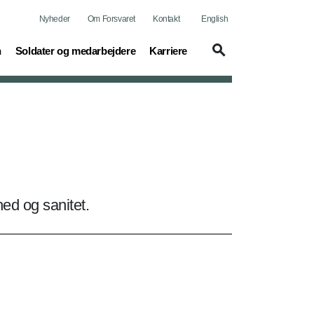
Nyheder
Om Forsvaret
Kontakt
English
(current)
(current)
n
Soldater og medarbejdere
Karriere
ed og sanitet.