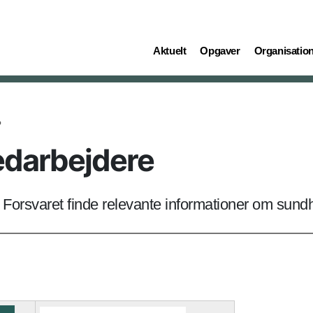
(current)
(current)
(current)
Aktuelt
Opgaver
Organisatio
o
medarbejdere
orsvaret finde relevante informationer om sundh