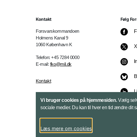
Kontakt
Følg For
Forsvarskommandoen
F
Holmens Kanal 9
1060 København K
Telefon: +45 7284 0000
I
E-mail:
fko@mil.dk
B
Kontakt
L
Vi bruger cookies på hjemmesiden.
Vælg selv
sociale medier. Du kan til hver en tid ændre dit 
Læs mere om cookies