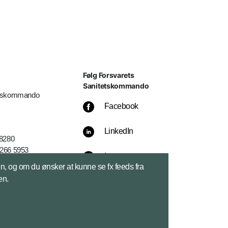
Følg Forsvarets
Sanitetskommando
etskommando
Facebook
LinkedIn
 8280
3266 5953
Instagram
k
sen, og om du ønsker at kunne se fx feeds fra
en.