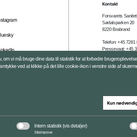
Kontakt
X
Forsvarets Sanit
nstagram
Sødalsparken 20
8220 Brabrand
luesky
Telefon: +45 7281
Pressevagt: +45 
inkedIn
E-mail:
fsk@mil.d
, om vi må bruge dine data til statistik for at forbedre brugeroplevel
samtykke ved at klikke på det lille cookie-ikon i venstre side af skærm
Databeskyttelse
Kun nødvendi
steriet
Intern statistik
(vis detaljer)
Databeskyttelse og ansv
Siteimprove