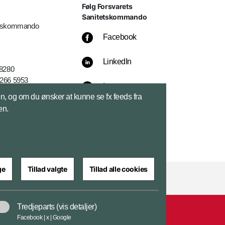
Følg Forsvarets
Sanitetskommando
etskommando
Facebook
LinkedIn
 8280
3266 5953
Instagram
k
sen, og om du ønsker at kunne se fx feeds fra
en.
ge
Tillad valgte
Tillad alle cookies
Tredjeparts
(vis detaljer)
ar
Cookiepolitik
Tilgængelighedserklæring
Facebook | x | Google