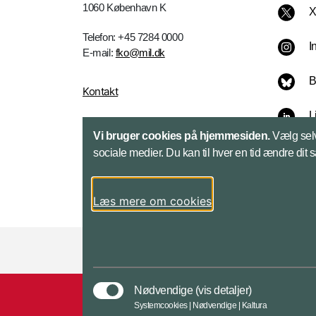
1060 København K
Telefon: +45 7284 0000
I
E-mail:
fko@mil.dk
B
Kontakt
L
Vi bruger cookies på hjemmesiden.
Vælg selv
sociale medier. Du kan til hver en tid ændre dit 
Læs mere om cookies
Styrelser og myndigheder under Forsvarsmini
Nødvendige
(vis detaljer)
Systemcookies | Nødvendige | Kaltura