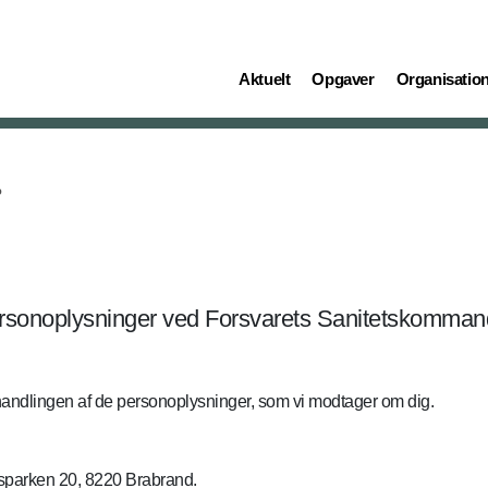
(current)
(current)
(current)
Aktuelt
Opgaver
Organisatio
o
ersonoplysninger ved Forsvarets Sanitetskomman
andlingen af de personoplysninger, som vi modtager om dig.
sparken 20, 8220 Brabrand.