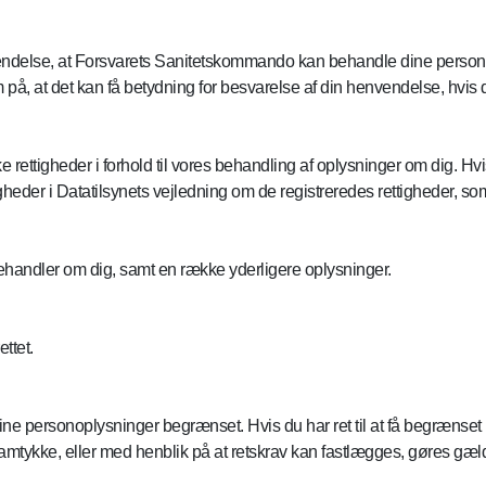
endelse, at Forsvarets Sanitetskommando kan behandle dine personoply
, at det kan få betydning for besvarelse af din henvendelse, hvis 
rettigheder i forhold til vores behandling af oplysninger om dig. Hvis
eder i Datatilsynets vejledning om de registreredes rettigheder, so
i behandler om dig, samt en række yderligere oplysninger.
ettet.
af dine personoplysninger begrænset. Hvis du har ret til at få begræn
mtykke, eller med henblik på at retskrav kan fastlægges, gøres gælden