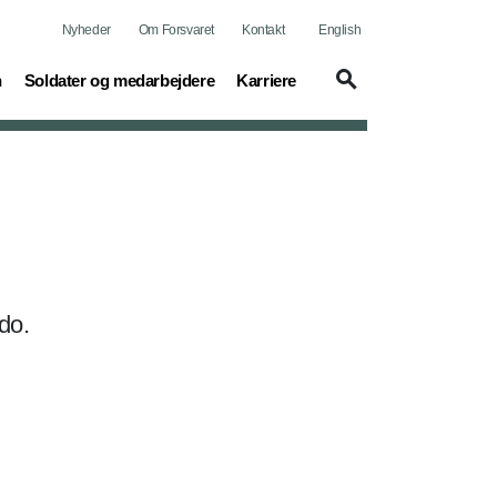
Nyheder
Om Forsvaret
Kontakt
English
(current)
(current)
n
Soldater og medarbejdere
Karriere
do.