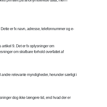
orskes primært på anonymiserede data, men i
 Dette er fx navn, adresse, telefonnummer og e-
rtikel 9. Det er fx oplysninger om
sninger om strafbare forhold overfattet af
 andre relevante myndigheder, herunder særligt i
ninger dog ikke længere tid, end hvad der er