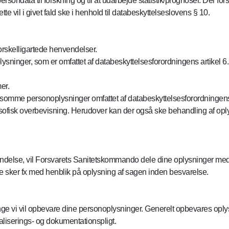
rsondata til forskning og til at udarbejde statistik/prognoser. Der f
te vil i givet fald ske i henhold til databeskyttelseslovens § 10.
skelligartede henvendelser.
sninger, som er omfattet af databeskyttelsesforordningens artikel 6.
er.
mme personoplysninger omfattet af databeskyttelsesforordningens a
filosofisk overbevisning. Herudover kan der også ske behandling af oply
endelse, vil Forsvarets Sanitetskommando dele dine oplysninger med
tte sker fx med henblik på oplysning af sagen inden besvarelse.
ge vi vil opbevare dine personoplysninger. Generelt opbevares oplys
aliserings- og dokumentationspligt.