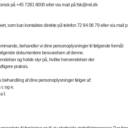
nisk på +45 7281 8000 eller via mail på fsk@mil.dk
inert, som kan kontaktes direkte på telefon 72 84 06 79 eller via
kommando, behandler vi dine personoplysninger til følgende formål:
rfølgende dokumentere besvarelsen af denne.
endelser og holde styr på, hvilke henvendelser der
dligere praksis.
behandling af dine personoplysninger følger af:
a c og e.
a f.