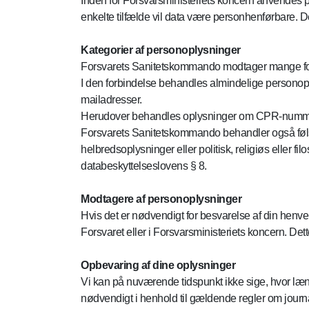
Inden for Forsvarsministeriets koncern anvendes pe
enkelte tilfælde vil data være personhenførbare. Det
Kategorier af personoplysninger
Forsvarets Sanitetskommando modtager mange for
I den forbindelse behandles almindelige personoply
mailadresser.
Herudover behandles oplysninger om CPR-numm
Forsvarets Sanitetskommando behandler også følso
helbredsoplysninger eller politisk, religiøs eller 
databeskyttelseslovens § 8.
Modtagere af personoplysninger
Hvis det er nødvendigt for besvarelse af din henv
Forsvaret eller i Forsvarsministeriets koncern. De
Opbevaring af dine oplysninger
Vi kan på nuværende tidspunkt ikke sige, hvor læn
nødvendigt i henhold til gældende regler om journ