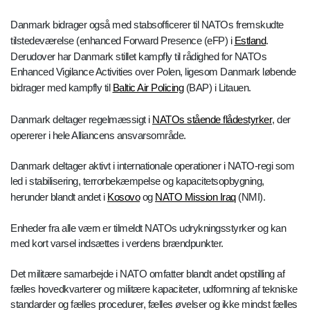
Danmark bidrager også med stabsofficerer til NATOs fremskudte
tilstedeværelse (enhanced Forward Presence (eFP) i
Estland
.
Derudover har Danmark stillet kampfly til rådighed for NATOs
Enhanced Vigilance Activities over Polen, ligesom Danmark løbende
bidrager med kampfly til
Baltic Air Policing
(BAP) i Litauen.
Danmark deltager regelmæssigt i
NATOs stående flådestyrker
, der
opererer i hele Alliancens ansvarsområde.
Danmark deltager aktivt i internationale operationer i NATO-regi som
led i stabilisering, terrorbekæmpelse og kapacitetsopbygning,
herunder blandt andet i
Kosovo
og
NATO Mission Iraq
(NMI).
Enheder fra alle værn er tilmeldt NATOs udrykningsstyrker og kan
med kort varsel indsættes i verdens brændpunkter.
Det militære samarbejde i NATO omfatter blandt andet opstilling af
fælles hovedkvarterer og militære kapaciteter, udformning af tekniske
standarder og fælles procedurer, fælles øvelser og ikke mindst fælles