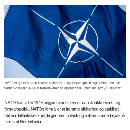
NATO er hjørnestenen i dansk sikkerheds- og forsvarspolitik, og soldater fra alle
værn bidrager til NATOs beredskaber og operationer. Foto: Mik Dyrby / Forsvaret
NATO har siden 1949 udgjort hjørnestenen i dansk sikkerheds- og
forsvarspolitik. NATOs formål er at fremme sikkerhed og stabilitet i
det nordatlantiske område gennem politisk og militært samarbejde på
tværs af Nordatlanten.