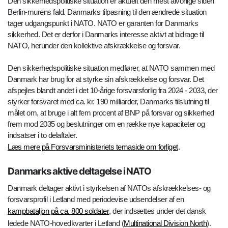
Den sikkerhedspolitiske situation er aktuelt den mest alvorlige siden
Berlin-murens fald. Danmarks tilpasning til den ændrede situation
tager udgangspunkt i NATO. NATO er garanten for Danmarks
sikkerhed. Det er derfor i Danmarks interesse aktivt at bidrage til
NATO, herunder den kollektive afskrækkelse og forsvar.
Den sikkerhedspolitiske situation medfører, at NATO sammen med
Danmark har brug for at styrke sin afskrækkelse og forsvar. Det
afspejles blandt andet i det 10-årige forsvarsforlig fra 2024 - 2033, der
styrker forsvaret med ca. kr. 190 milliarder, Danmarks tilslutning til
målet om, at bruge i alt fem procent af BNP på forsvar og sikkerhed
frem mod 2035 og beslutninger om en række nye kapaciteter og
indsatser i to delaftaler.
Læs mere på Forsvarsministeriets temaside om forliget
.
Danmarks aktive deltagelse i NATO
Danmark deltager aktivt i styrkelsen af NATOs afskrækkelses- og
forsvarsprofil i Letland med periodevise udsendelser af en
kampbataljon på ca. 800 soldater
, der indsættes under det dansk
ledede NATO-hovedkvarter i Letland (
Multinational Division North
).