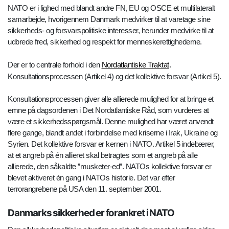
NATO er i lighed med blandt andre FN, EU og OSCE et multilateralt
samarbejde, hvorigennem Danmark medvirker til at varetage sine
sikkerheds- og forsvarspolitiske interesser, herunder medvirke til at
udbrede fred, sikkerhed og respekt for menneskerettighederne.
Der er to centrale forhold i den
Nordatlantiske Traktat
.
Konsultationsprocessen (Artikel 4) og det kollektive forsvar (Artikel 5).
Konsultationsprocessen giver alle allierede mulighed for at bringe et
emne på dagsordenen i Det Nordatlantiske Råd, som vurderes at
være et sikkerhedsspørgsmål. Denne mulighed har været anvendt
flere gange, blandt andet i forbindelse med kriserne i Irak, Ukraine og
Syrien. Det kollektive forsvar er kernen i NATO. Artikel 5 indebærer,
at et angreb på én allieret skal betragtes som et angreb på alle
allierede, den såkaldte ”musketer-ed”. NATOs kollektive forsvar er
blevet aktiveret én gang i NATOs historie. Det var efter
terrorangrebene på USA den 11. september 2001.
Danmarks sikkerhed er forankret i NATO