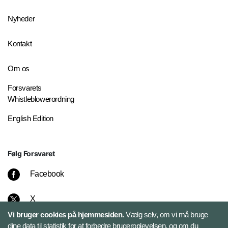
Nyheder
Kontakt
Om os
Forsvarets
Whistleblowerordning
English Edition
Følg Forsvaret
Facebook
X
Vi bruger cookies på hjemmesiden.
Vælg selv, om vi må bruge
Instagram
dine data til statistik for at forbedre brugeroplevelsen, og om du