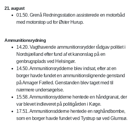
21. august
01.50. Grenå Redningsstation assisterede en motorbåd
med motorstop ud for Øster Hurup.
Ammunitionsrydning
14.20. Vagthavende ammunitionsrydder rådgav politiet i
Nordsjælland efter fund af et kanonslag på en
genbrugsplads ved Helsingør.
14.50. Ammunitionsrydderne blev indsat, efter at en
borger havde fundet en ammunitionslignende genstand
på Amager Fælled. Genstanden blev taget med til
nærmere undersøgelse.
15.58. Ammunitionsydderne hentede en håndgranat, der
var blevet indleveret på politigården i Køge.
17.51. Ammunitionsdderne hentede en røghåndbombe,
som en borger havde fundet ved Tystrup sø ved Glumsø.