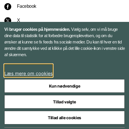
Facebook
X
Vi bruger cookies på hjemmesiden.
Vælg selv, om vi må bruge
Instagram
dine data til statistik for at forbedre brugeroplevelsen, og om du
ønsker at kunne se fx feeds fra sociale medier. Du kan til hver en tid
ændre dit samtykke ved at klikke på det lille cookie-ikon i venstre side
Bluesky
af skærmen.
LinkedIn
Læs mere om cookies
Kun nødvendige
Tillad valgte
Styrelser og myndigheder under Forsvarsministeriet
Tillad alle cookies