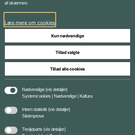
af skærmen.
LinkedIn
Læs mere om cookies
Kun nødvendige
Tillad valgte
Styrelser og myndigheder under Forsvarsministeriet
Tillad alle cookies
Databeskyttelse og ansvar
Nødvendige
(vis detaljer)
Systemcookies | Nødvendige | Kaltura
Cookiepolitik
Intern statistik
(vis detaljer)
Siteimprove
Tilgængelighedserklæring
Tredjeparts
(vis detaljer)