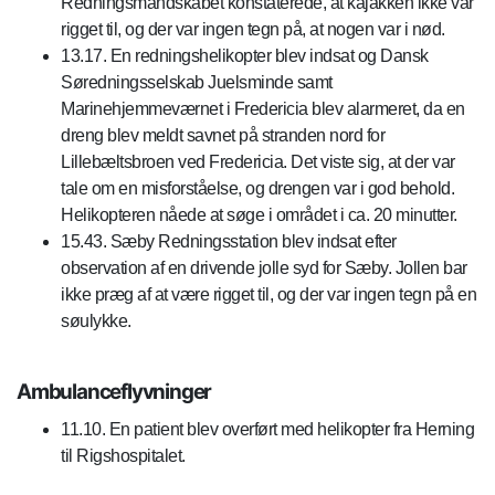
Redningsmandskabet konstaterede, at kajakken ikke var
rigget til, og der var ingen tegn på, at nogen var i nød.
13.17. En redningshelikopter blev indsat og Dansk
Søredningsselskab Juelsminde samt
Marinehjemmeværnet i Fredericia blev alarmeret, da en
dreng blev meldt savnet på stranden nord for
Lillebæltsbroen ved Fredericia. Det viste sig, at der var
tale om en misforståelse, og drengen var i god behold.
Helikopteren nåede at søge i området i ca. 20 minutter.
15.43. Sæby Redningsstation blev indsat efter
observation af en drivende jolle syd for Sæby. Jollen bar
ikke præg af at være rigget til, og der var ingen tegn på en
søulykke.
Ambulanceflyvninger
11.10. En patient blev overført med helikopter fra Herning
til Rigshospitalet.