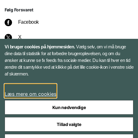
Følg Forsvaret
Facebook
X
Vi bruger cookies på hjemmesiden.
Vælg selv, om vi må bruge
Instagram
dine data til statistik for at forbedre brugeroplevelsen, og om du
ønsker at kunne se fx feeds fra sociale medier. Du kan til hver en tid
ændre dit samtykke ved at klikke på det lille cookie-ikon i venstre side
Bluesky
af skærmen.
LinkedIn
Læs mere om cookies
Kun nødvendige
Tillad valgte
Styrelser og myndigheder under Forsvarsministeriet