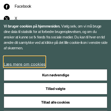
Facebook
X
Vi bruger cookies på hjemmesiden.
Vælg selv, om vi må bruge
Instagram
dine data til statistik for at forbedre brugeroplevelsen, og om du
ønsker at kunne se fx feeds fra sociale medier. Du kan til hver en tid
ændre dit samtykke ved at klikke på det lille cookie-ikon i venstre side
Bluesky
af skærmen.
LinkedIn
Læs mere om cookies
Kun nødvendige
Tillad valgte
Styrelser og myndigheder under Forsvarsministeriet
Tillad alle cookies