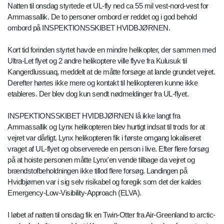
Natten til onsdag styrtede et UL-fly ned ca 55 mil vest-nord-vest for
Ammassallik. De to personer ombord er reddet og i god behold
ombord på INSPEKTIONSSKIBET HVIDBJØRNEN.
Kort tid forinden styrtet havde en mindre helikopter, der sammen med
Ultra-Let flyet og 2 andre helikoptere ville flyve fra Kulusuk til
Kangerdlussuaq, meddelt at de måtte forsøge at lande grundet vejret.
Derefter hørtes ikke mere og kontakt til helikopteren kunne ikke
etableres. Der blev dog kun sendt nødmeldinger fra UL-flyet.
INSPEKTIONSSKIBET HVIDBJØRNEN lå ikke langt fra
Ammassallik og Lynx helikopteren blev hurtigt indsat til trods for at
vejret var dårligt. Lynx helikopteren fik i første omgang lokaliseret
vraget af UL-flyet og observerede en person i live. Efter flere forsøg
på at hoiste personen måtte Lynx'en vende tilbage da vejret og
brændstofbeholdningen ikke tillod flere forsøg. Landingen på
Hvidbjørnen var i sig selv risikabel og foregik som det der kaldes
Emergency-Low-Visibility-Approach (ELVA).
I løbet af natten til onsdag fik en Twin-Otter fra Air-Greenland to arctic-