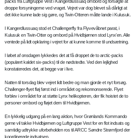
packs fra Luftgruppe Vest i Kangerdlussuaq ombord og forsøgte at
droppe forsyningerne ved vraget. Vejret var dog blevet så dårligt at
det ikke kunne lade sig gøre, og Twin-Otteren måtte lande i Kulusuk.
I Kangerdlussuaq stod et Challengerfly fra Flyvevåbnet parat, i
Kulusuk en Twin-Otter og ombord på Hvidbjørnen stod Lynx'en. Alle
ventede på lidt opklaring i vejret for at kunne komme til undsætning.
I løbet af onsdagen lykkedes det at få droppet de to arctic-packs
(populært kaldet six-packs) til de nødstedte. Ved den lejlighed
konstateredes det, at begge var i live.
Natten til torsdag blev vejret lidt bedre og man gjorde et nyt forsøg.
Challenger-flyet fløj først ind i området og rekonnonserede. Flyet
forblev i området for at støtte Lynx helikopteren, der fik hoistet de to
personer ombord og fløjet dem til Hvidbjørnen.
En lykkelig udgang på en lang aktion, hvor Grønlands Kommando
gerne vil takke Hvidbjørnen og Luftgruppe Vest for en flot indsats og
samtidig udtrykke uforbeholden ros til ARCC Søndre Strømfjord der
koordinerede indsatsen.