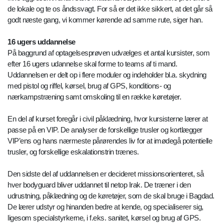
de lokale og te os åndssvagt. For så er det ikke sikkert, at det går så
godt næste gang, vi kommer kørende ad samme rute, siger han.
16 ugers uddannelse
På baggrund af optagelsesprøven udvælges et antal kursister, som
efter 16 ugers udannelse skal forme to teams af ti mand.
Uddannelsen er delt op i flere moduler og indeholder bl.a. skydning
med pistol og riffel, kørsel, brug af GPS, konditions- og
nærkampstræning samt omskoling til en række køretøjer.
En del af kurset foregår i civil påklædning, hvor kursisterne lærer at
passe på en VIP. De analyser de forskellige trusler og kortlægger
VIP’ens og hans nærmeste pårørendes liv for at imødegå potentielle
trusler, og forskellige eskalationstrin trænes.
Den sidste del af uddannelsen er decideret missionsorienteret, så
hver bodyguard bliver uddannet til netop Irak. De træner i den
udrustning, påklædning og de køretøjer, som de skal bruge i Bagdad.
De lærer udstyr og hinanden bedre at kende, og specialiserer sig,
ligesom specialstyrkerne, i f.eks. sanitet, kørsel og brug af GPS.