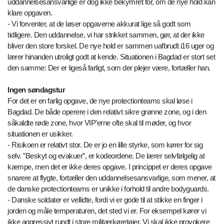
uddannelsesansvarlige er dog ikke bekymret for, om de nye hold kan
klare opgaven.
- Vi forventer, at de løser opgaverne akkurat lige så godt som
tidligere. Den uddannelse, vi har strikket sammen, gør, at der ikke
bliver den store forskel. De nye hold er sammen uafbrudt i16 uger og
lærer hinanden utroligt godt at kende. Situationen i Bagdad er stort set
den samme: Der er ligeså farligt, som der plejer være, fortæller han.
Ingen søndagstur
For det er en farlig opgave, de nye protectionteams skal løse i
Bagdad. De både operere i den relativt sikre grønne zone, og i den
såkaldte røde zone, hvor VIP’erne ofte skal til møder, og hvor
situationen er usikker.
- Risikoen er relativt stor. De er jo en lille styrke, som kører for sig
selv. ”Beskyt og evakuer”, er kodeordene. De lærer selvfølgelig at
kæmpe, men det er ikke deres opgave. I princippet er deres opgave
snarere at flygte, fortæller den uddannelsesansvarlige, som mener, at
de danske protectionteams er unikke i forhold til andre bodyguards.
- Danske soldater er vellidte, fordi vi er gode til at stikke en finger i
jorden og måle temperaturen, det sted vi er. For eksempel kører vi
ikke aggressivt rundt i store militærkøretøjer. Vi skal ikke provokere