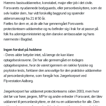
Hærens basisuddannelse, konstabel, major eller job i det civile.
Forsvarets nyudannede bodyguards, eller personbeskyttere, som de
selv kalder dem, har vidt forskellig baggrund og spænder
aldersmæssigt fra 21 til 50 år.
Fælles for dem er, at de alle har gennemgået Forsvarets
protectionteam-uddannelse og nu befinder sig i Irak for at passe på
folk fra udenrigsministeriet og den danske ambassadør og hans
nærmeste i Bagdad.
Ingen forskel på holdene
- Deres alder betyder intet, så længe de kan klare
optagelseskravene. De har alle gennemgået en todages
optagelsesprøve, hvor de været igennem en række fysiske og
psykiske tests, forklarer den ansvarlige for den praktiske uddannelse
af personbeskytterne, som foregår hos Jægerkorpset ved
Flyvestation Aalborg.
Jægerkorpset har uddannet protectionteams siden 2003, men hvor
det før var frøer, jægere, MP’er og andre enheder i Forsvaret, der blev
uddannet til personbeskyttere, er det nu en uddannelse for alle. Den