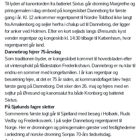
Til lyden af kanontorden fra batteriet Sixtus går dronning Margrethe og
prinsgemalen i dag ombord på kongeskibet Danneborg for første
gang i år. Kl. 12 ankommer regentparret til Nordre Toldbod ikke langt
fra Amalienborg og sejler herfra i chalup ud til Dannebrog, der ligger
for anker ved Holmen. Efter en kort sejlads langs Øresunds kyst
vender regentpar og kongeskib kl. 14:30 tilbage til København, hvor
regentparret går land.
Dannebrog fejrer 75-årsdag
Som traditionen byder, er kongeskibet kommet til hovedstaden efter
sit vinterophold på flådestation Frederikshavn. Dannebrog er nu klar til
endnu en sommer med kongefamilien. I år kan regentpar og
besætning fejre, at det er 75 år siden, at kommandoflaget blev hejst
første gang på Danneborg. Det sker den 26. maj og fejres med en
sejltur på Øresund og kanonsalut fra både Kronborg og batteriet
Sixtus.
På Sjølunds fagre sletter
Sommerens første togt går til Sjælland med besøg i Holbæk, Ruds
Vedby og Frederiksværk. I juli sejler Danneborg regentparret til
Norge. Her er dronningen og prinsgemalen gæster ved festlighederne
i anledning af norske dronning Sonjas 70-års fødselsdag.