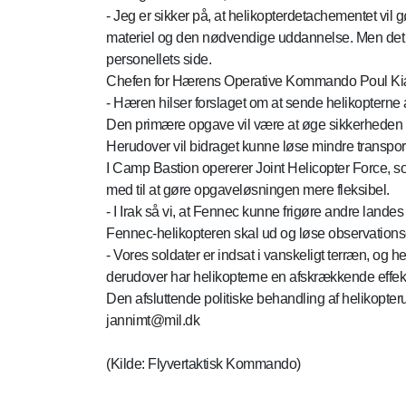
- Jeg er sikker på, at helikopterdetachementet vil 
materiel og den nødvendige uddannelse. Men det var
personellets side.
Chefen for Hærens Operative Kommando Poul Kiærs
- Hæren hilser forslaget om at sende helikopterne a
Den primære opgave vil være at øge sikkerheden f
Herudover vil bidraget kunne løse mindre transport
I Camp Bastion opererer Joint Helicopter Force, so
med til at gøre opgaveløsningen mere fleksibel.
- I Irak så vi, at Fennec kunne frigøre andre lande
Fennec-helikopteren skal ud og løse observations
- Vores soldater er indsat i vanskeligt terræn, og
derudover har helikopterne en afskrækkende effek
Den afsluttende politiske behandling af helikopter
jannimt@mil.dk
(Kilde: Flyvertaktisk Kommando)