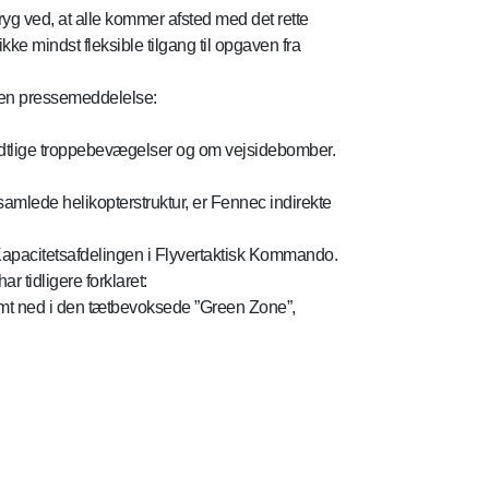
ryg ved, at alle kommer afsted med det rette
ke mindst fleksible tilgang til opgaven fra
 en pressemeddelelse:
ndtlige troppebevægelser og om vejsidebomber.
samlede helikopterstruktur, er Fennec indirekte
ra Kapacitetsafdelingen i Flyvertaktisk Kommando.
tidligere forklaret:
samt ned i den tætbevoksede ”Green Zone”,