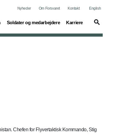
Nyheder
Om Forsvaret
Kontakt
English
(current)
(current)
n
Soldater og medarbejdere
Karriere
nistan. Chefen for Flyvertaktisk Kommando, Stig