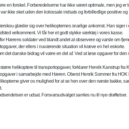
gøre en forskel. Forberedelserne har ikke været optimale, men jeg er t
 ikke sket uden den kolossale indsats og forbilledlige positive og ik
kou glæder sig over helikopternes snarlige ankomst. Han siger i
fsted velkomment. Vi får her et godt stykke værktøj i vores kasse.
or Hærens soldater ved blandt andet at observere og varsle om fje
opgaver, der ellers i nuværende situation vil kræve en hel eskorte.
m det danske bidrag vil være en del af. Ved at løse opgaver for den 
s større helikoptere til transportopgaver, forklarer Henrik Kanstrup f
opgaver i samarbejde med Hæren. Oberst Henrik Sommer fra HOK har 
 helikopterne giver os mulighed for at se hen over den næste bakke, 
t.
udsendelsen er udsat. Forsvarsudvalget samles nu til nye drøftelser.