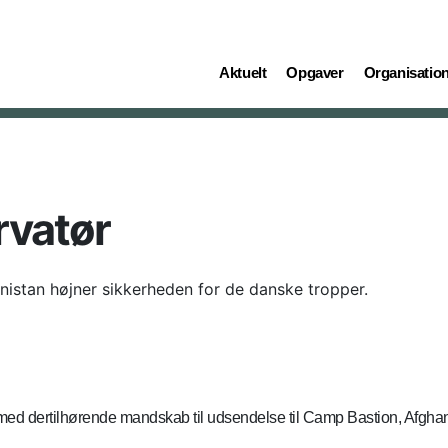
(current)
(current)
(current)
Aktuelt
Opgaver
Organisatio
rvatør
nistan højner sikkerheden for de danske tropper.
c med dertilhørende mandskab til udsendelse til Camp Bastion, Afgha