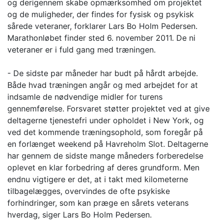
og derigennem skabe opmærksomhed om projektet
og de muligheder, der findes for fysisk og psykisk
sårede veteraner, forklarer Lars Bo Holm Pedersen.
Marathonløbet finder sted 6. november 2011. De ni
veteraner er i fuld gang med træningen.
- De sidste par måneder har budt på hårdt arbejde.
Både hvad træningen angår og med arbejdet for at
indsamle de nødvendige midler for turens
gennemførelse. Forsvaret støtter projektet ved at give
deltagerne tjenestefri under opholdet i New York, og
ved det kommende træningsophold, som foregår på
en forlænget weekend på Havreholm Slot. Deltagerne
har gennem de sidste mange måneders forberedelse
oplevet en klar forbedring af deres grundform. Men
endnu vigtigere er det, at i takt med kilometerne
tilbagelægges, overvindes de ofte psykiske
forhindringer, som kan præge en sårets veterans
hverdag, siger Lars Bo Holm Pedersen.