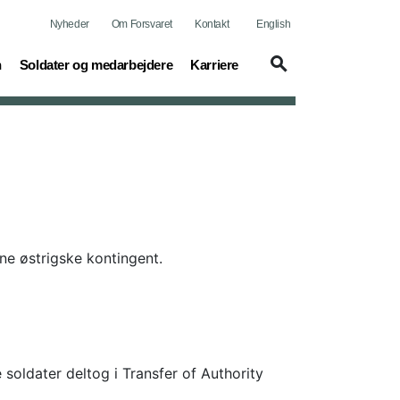
Nyheder
Om Forsvaret
Kontakt
English
(current)
(current)
n
Soldater og medarbejdere
Karriere
ne østrigske kontingent.
soldater deltog i Transfer of Authority