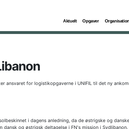
(current)
(current)
(current)
Aktuelt
Opgaver
Organisatio
Libanon
ansvaret for logistikopgaverne i UNIFIL til det ny ankom
olbeskinnet i dagens anledning, da de østrigske og danske 
dansk og østrigsk deltagelse i FN's mission i Sydlibanon.