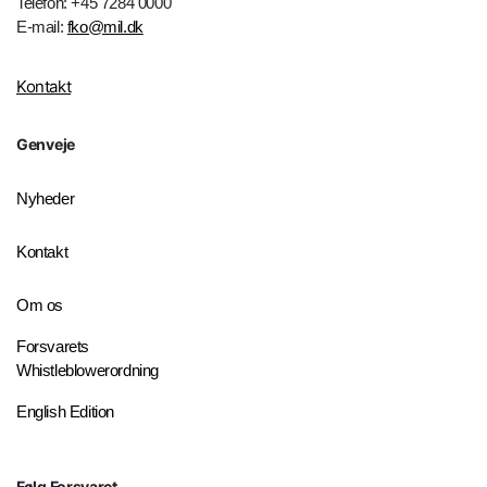
Telefon: +45 7284 0000
E-mail:
fko@mil.dk
Kontakt
Genveje
Nyheder
Kontakt
Om os
Forsvarets
Whistleblowerordning
English Edition
Følg Forsvaret