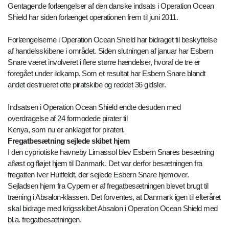
Gentagende forlængelser af den danske indsats i Operation Ocean
Shield har siden forlænget operationen frem til juni 2011.
Forlængelserne i Operation Ocean Shield har bidraget til beskyttelse
af handelsskibene i området. Siden slutningen af januar har Esbern
Snare været involveret i flere større hændelser, hvoraf de tre er
foregået under ildkamp. Som et resultat har Esbern Snare blandt
andet destrueret otte piratskibe og reddet 36 gidsler.
Indsatsen i Operation Ocean Shield endte desuden med
overdragelse af 24 formodede pirater til
Kenya, som nu er anklaget for pirateri.
Fregatbesætning sejlede skibet hjem
I den cypriotiske havneby Limassol blev Esbern Snares besætning
afløst og fløjet hjem til Danmark. Det var derfor besætningen fra
fregatten Iver Huitfeldt, der sejlede Esbern Snare hjemover.
Sejladsen hjem fra Cypern er af fregatbesætningen blevet brugt til
træning i Absalon-klassen. Det forventes, at Danmark igen til efteråret
skal bidrage med krigsskibet Absalon i Operation Ocean Shield med
bl.a. fregatbesætningen.