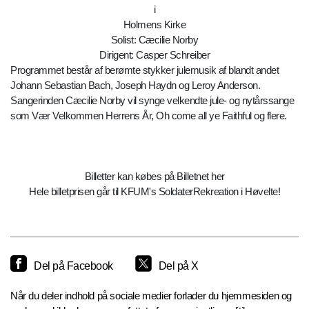
i
Holmens Kirke
Solist: Cæcilie Norby
Dirigent: Casper Schreiber
Programmet består af berømte stykker julemusik af blandt andet
Johann Sebastian Bach, Joseph Haydn og Leroy Anderson.
Sangerinden Cæcilie Norby vil synge velkendte jule- og nytårssange
som Vær Velkommen Herrens År, Oh come all ye Faithful og flere.
Billetter kan købes på Billetnet her
Hele billetprisen går til KFUM's SoldaterRekreation i Høvelte!
Del på Facebook
Del på X
Når du deler indhold på sociale medier forlader du hjemmesiden og