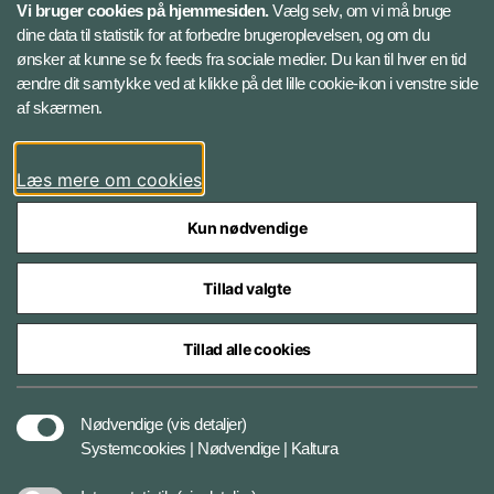
Vi bruger cookies på hjemmesiden.
Vælg selv, om vi må bruge
Instagram
dine data til statistik for at forbedre brugeroplevelsen, og om du
ønsker at kunne se fx feeds fra sociale medier. Du kan til hver en tid
ændre dit samtykke ved at klikke på det lille cookie-ikon i venstre side
Bluesky
af skærmen.
LinkedIn
Læs mere om cookies
Kun nødvendige
Tillad valgte
Styrelser og myndigheder under Forsvarsministeriet
Tillad alle cookies
Databeskyttelse og ansvar
Nødvendige
(vis detaljer)
Systemcookies | Nødvendige | Kaltura
Cookiepolitik