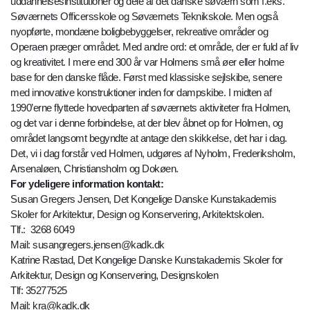
uddannelsesinstitutioner og dele af det danske søværn som f.eks.
Søværnets Officersskole og Søværnets Teknikskole. Men også
nyopførte, mondæne boligbebyggelser, rekreative områder og
Operaen præger området. Med andre ord: et område, der er fuld af liv
og kreativitet. I mere end 300 år var Holmens små øer eller holme
base for den danske flåde. Først med klassiske sejlskibe, senere
med innovative konstruktioner inden for dampskibe. I midten af
1990’erne flyttede hovedparten af søværnets aktiviteter fra Holmen,
og det var i denne forbindelse, at der blev åbnet op for Holmen, og
området langsomt begyndte at antage den skikkelse, det har i dag.
Det, vi i dag forstår ved Holmen, udgøres af Nyholm, Frederiksholm,
Arsenaløen, Christiansholm og Dokøen.
For ydeligere information kontakt:
Susan Gregers Jensen, Det Kongelige Danske Kunstakademis
Skoler for Arkitektur, Design og Konservering, Arkitektskolen.
Tlf.: 3268 6049
Mail: susangregers.jensen@kadk.dk
Katrine Rastad, Det Kongelige Danske Kunstakademis Skoler for
Arkitektur, Design og Konservering, Designskolen
Tlf: 35277525
Mail: kra@kadk.dk