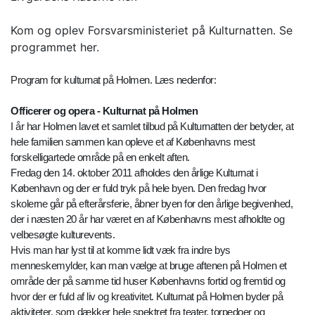
Kom og oplev Forsvarsministeriet på Kulturnatten. Se
programmet her.
Program for kulturnat på Holmen. Læs nedenfor:
Officerer og opera - Kulturnat på Holmen
I år har Holmen lavet et samlet tilbud på Kulturnatten der betyder, at
hele familien sammen kan opleve et af Københavns mest
forskelligartede område på en enkelt aften.
Fredag den 14. oktober 2011 afholdes den årlige Kulturnat i
København og der er fuld tryk på hele byen. Den fredag hvor
skolerne går på efterårsferie, åbner byen for den årlige begivenhed,
der i næsten 20 år har været en af Københavns mest afholdte og
velbesøgte kulturevents.
Hvis man har lyst til at komme lidt væk fra indre bys
menneskemylder, kan man vælge at bruge aftenen på Holmen et
område der på samme tid huser Københavns fortid og fremtid og
hvor der er fuld af liv og kreativitet. Kulturnat på Holmen byder på
aktiviteter, som dækker hele spektret fra teater, torpedoer og