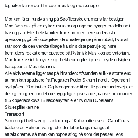
tegnekonkurrencer til mode, musik og morsenøgler.
Mor kan få en rundvisning på Søofficerskolen, mens far bestiger
Mont Ventoux på en cykelsimulator og ungerne bygger modelhuse i
træ og pap. Eller hele familien kan sammen blive undervist i
operasang, gå på opdagelse i de smalle gange på en ubåd, hvor alt
står som da den vendte tilbage fra sin sidste patrulje og høre
fremtidens rockstjerner optræde på Rytmisk Musikkonservatorium.
Man kan se sidste nye skrig i beklædningdesign eller nyde udsigten
fra toppen af Mastekranen.
Alle aktiviteterne ligger tæt på hinanden: Afstanden er ikke større end
at man kan spadsere fra Fregatten Peder Skram i nord til Operaen i
syd på ca. 20 minutter. Og trænger man til en lille pause undervejs, er
der rig mulighed for det i de hyggelige spisesteder, uanset om man er
til Skipperlabskovs i Bræddehytten eller hvidvin i Operaens
Skuespillerkantine.
Transport
Som noget helt særligt i anledning af Kulturnatten sejler CanalTours-
bådene en Holmen-venlig rute, der løber langs mange af
attraktionerne, så man kan hoppe af og på som det passer i ens