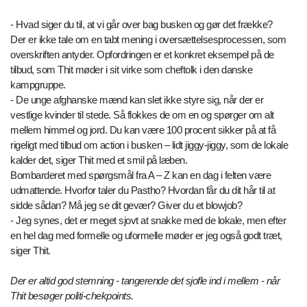
- Hvad siger du til, at vi går over bag busken og gør det frække?
Der er ikke tale om en tabt mening i oversættelsesprocessen, som
overskriften antyder. Opfordringen er et konkret eksempel på de
tilbud, som Thit møder i sit virke som cheftolk i den danske
kampgruppe.
- De unge afghanske mænd kan slet ikke styre sig, når der er
vestlige kvinder til stede. Så flokkes de om en og spørger om alt
mellem himmel og jord. Du kan være 100 procent sikker på at få
rigeligt med tilbud om action i busken – lidt jiggy-jiggy, som de lokale
kalder det, siger Thit med et smil på læben.
Bombarderet med spørgsmål fra A – Z kan en dag i felten være
udmattende. Hvorfor taler du Pastho? Hvordan får du dit hår til at
sidde sådan? Må jeg se dit gevær? Giver du et blowjob?
- Jeg synes, det er meget sjovt at snakke med de lokale, men efter
en hel dag med formelle og uformelle møder er jeg også godt træt,
siger Thit.
Der er altid god stemning - tangerende det sjofle ind i mellem - når
Thit besøger politi-chekpoints.