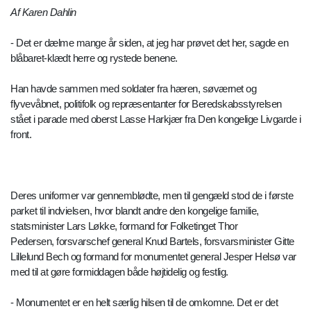
Af Karen Dahlin
- Det er dælme mange år siden, at jeg har prøvet det her, sagde en
blåbaret-klædt herre og rystede benene.
Han havde sammen med soldater fra hæren, søværnet og
flyvevåbnet, politifolk og repræsentanter for Beredskabsstyrelsen
stået i parade med oberst Lasse Harkjær fra Den kongelige Livgarde i
front.
Deres uniformer var gennemblødte, men til gengæld stod de i første
parket til indvielsen, hvor blandt andre den kongelige familie,
statsminister Lars Løkke, formand for Folketinget Thor
Pedersen, forsvarschef general Knud Bartels, forsvarsminister Gitte
Lillelund Bech og formand for monumentet general Jesper Helsø var
med til at gøre formiddagen både højtidelig og festlig.
- Monumentet er en helt særlig hilsen til de omkomne. Det er det