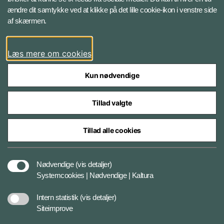
ændre dit samtykke ved at klikke på det lille cookie-ikon i venstre side
Bluesky
af skærmen.
LinkedIn
Læs mere om cookies
Kun nødvendige
Tillad valgte
Styrelser og myndigheder under Forsvarsministeriet
Tillad alle cookies
Databeskyttelse og ansvar
Nødvendige
(vis detaljer)
Systemcookies | Nødvendige | Kaltura
Cookiepolitik
Intern statistik
(vis detaljer)
Siteimprove
Tilgængelighedserklæring