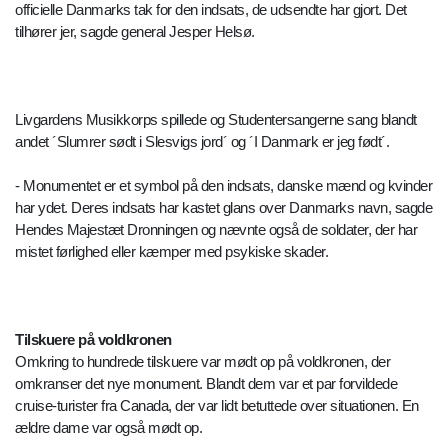
officielle Danmarks tak for den indsats, de udsendte har gjort. Det
tilhører jer, sagde general Jesper Helsø.
Livgardens Musikkorps spillede og Studentersangerne sang blandt
andet ´Slumrer sødt i Slesvigs jord´ og ´I Danmark er jeg født´.
- Monumentet er et symbol på den indsats, danske mænd og kvinder
har ydet. Deres indsats har kastet glans over Danmarks navn, sagde
Hendes Majestæt Dronningen og nævnte også de soldater, der har
mistet førlighed eller kæmper med psykiske skader.
Tilskuere på voldkronen
Omkring to hundrede tilskuere var mødt op på voldkronen, der
omkranser det nye monument. Blandt dem var et par forvildede
cruise-turister fra Canada, der var lidt betuttede over situationen. En
ældre dame var også mødt op.