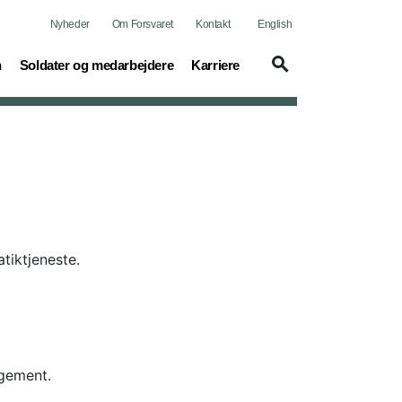
Nyheder
Om Forsvaret
Kontakt
English
(current)
(current)
n
Soldater og medarbejdere
Karriere
tiktjeneste.
agement.