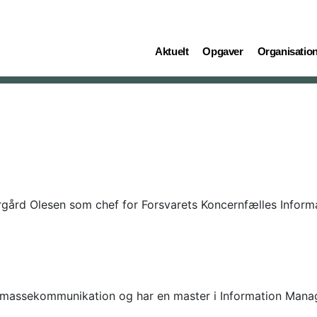
(current)
(current)
(current)
Aktuelt
Opgaver
Organisatio
rgård Olesen som chef for Forsvarets Koncernfælles Informa
r og massekommunikation og har en master i Information Man