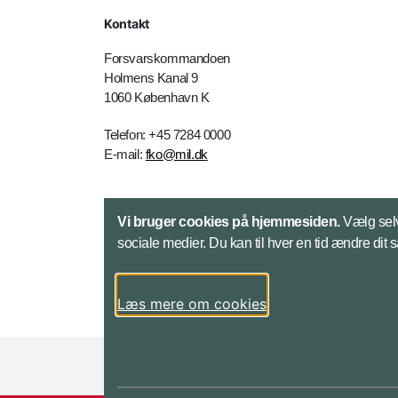
Kontakt
Forsvarskommandoen
Holmens Kanal 9
1060 København K
Telefon: +45 7284 0000
E-mail:
fko@mil.dk
Kontakt
Vi bruger cookies på hjemmesiden.
Vælg selv
sociale medier. Du kan til hver en tid ændre dit 
Læs mere om cookies
Styrelser og myndigheder under Forsvarsmini