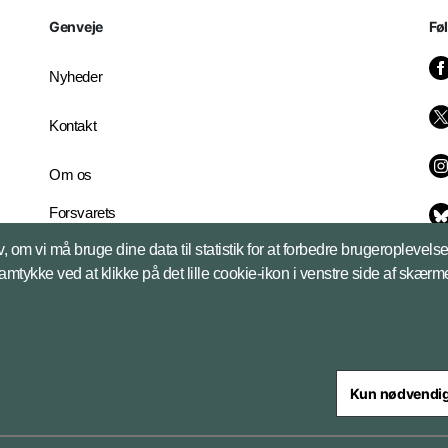
Genveje
Fø
Nyheder
Kontakt
Om os
Forsvarets
Whistleblowerordning
, om vi må bruge dine data til statistik for at forbedre brugeroplevel
English Edition
samtykke ved at klikke på det lille cookie-ikon i venstre side af skærm
Kun nødvendi
steriet