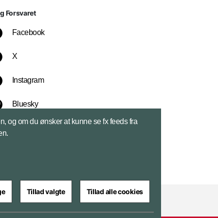
lg Forsvaret
Facebook
X
Instagram
Bluesky
sen, og om du ønsker at kunne se fx feeds fra
LinkedIn
en.
ge
Tillad valgte
Tillad alle cookies