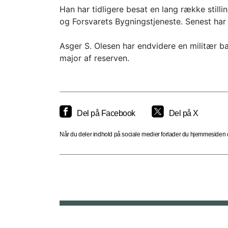
Han har tidligere besat en lang række stilli
og Forsvarets Bygningstjeneste. Senest har 
Asger S. Olesen har endvidere en militær ba
major af reserven.
Del på Facebook
Del på X
Når du deler indhold på sociale medier forlader du hjemmesiden og