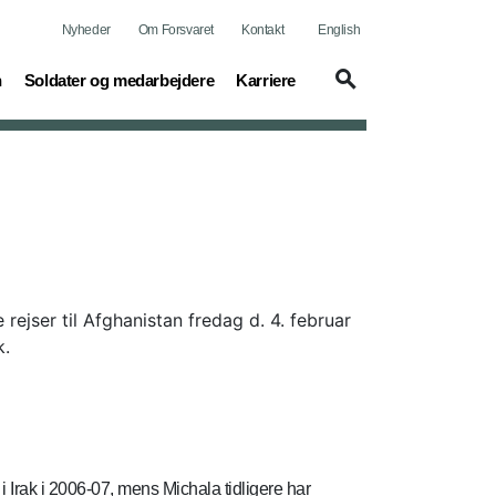
Nyheder
Om Forsvaret
Kontakt
English
(current)
(current)
n
Soldater og medarbejdere
Karriere
ejser til Afghanistan fredag d. 4. februar
k.
Irak i 2006-07, mens Michala tidligere har