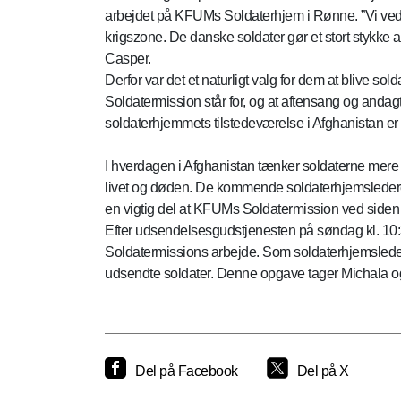
arbejdet på KFUMs Soldaterhjem i Rønne. ”Vi ved, 
krigszone. De danske soldater gør et stort stykke a
Casper.
Derfor var det et naturligt valg for dem at blive 
Soldatermission står for, og at aftensang og andag
soldaterhjemmets tilstedeværelse i Afghanistan er f
I hverdagen i Afghanistan tænker soldaterne mere 
livet og døden. De kommende soldaterhjemsledere f
en vigtig del at KFUMs Soldatermission ved siden 
Efter udsendelsesgudstjenesten på søndag kl. 10:
Soldatermissions arbejde. Som soldaterhjemsleder 
udsendte soldater. Denne opgave tager Michala o
Del på Facebook
Del på X