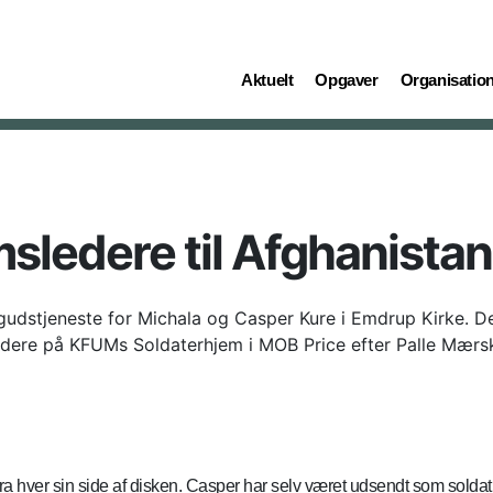
(current)
(current)
(current)
Aktuelt
Opgaver
Organisatio
sledere til Afghanistan
udstjeneste for Michala og Casper Kure i Emdrup Kirke. De r
edere på KFUMs Soldaterhjem i MOB Price efter Palle Mærs
ver sin side af disken. Casper har selv været udsendt som soldat i 