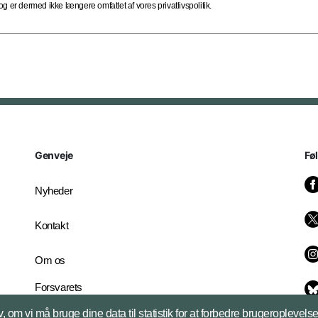
 er dermed ikke længere omfattet af vores privatlivspolitik.
Genveje
Fø
Nyheder
Kontakt
Om os
Forsvarets
Whistleblowerordning
, om vi må bruge dine data til statistik for at forbedre brugeroplevel