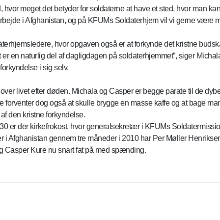
hvor meget det betyder for soldaterne at have et sted, hvor man kan
rbejde i Afghanistan, og på KFUMs Soldaterhjem vil vi gerne være med 
soldaterhjemsledere, hvor opgaven også er at forkynde det kristne bu
t er en naturlig del af dagligdagen på soldaterhjemmet”, siger Micha
orkyndelse i sig selv.
over livet efter døden. Michala og Casper er begge parate til de d
orventer dog også at skulle brygge en masse kaffe og at bage mange
af den kristne forkyndelse.
30 er der kirkefrokost, hvor generalsekretær i KFUMs Soldatermissi
i Afghanistan gennem tre måneder i 2010 har Per Møller Henriksen s
g Casper Kure nu snart fat på med spænding.