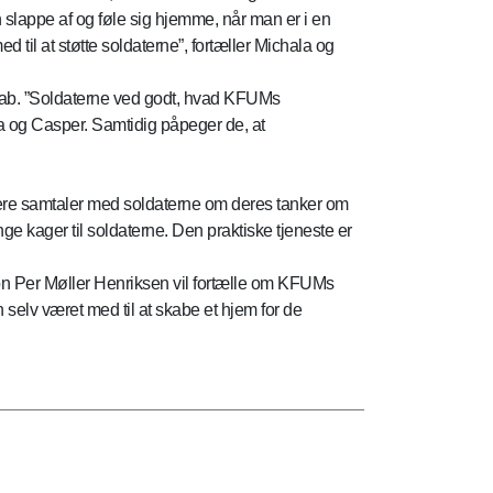
 slappe af og føle sig hjemme, når man er i en
til at støtte soldaterne”, fortæller Michala og
dskab. ”Soldaterne ved godt, hvad KFUMs
la og Casper. Samtidig påpeger de, at
ybere samtaler med soldaterne om deres tanker om
 kager til soldaterne. Den praktiske tjeneste er
on Per Møller Henriksen vil fortælle om KFUMs
elv været med til at skabe et hjem for de