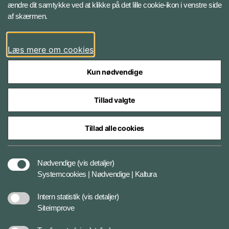
ændre dit samtykke ved at klikke på det lille cookie-ikon i venstre side
Bluesky
af skærmen.
LinkedIn
Læs mere om cookies
Kun nødvendige
Tillad valgte
Styrelser og myndigheder under Forsvarsministeriet
Tillad alle cookies
Databeskyttelse og ansvar
Nødvendige
(vis detaljer)
Systemcookies | Nødvendige | Kaltura
Cookiepolitik
Intern statistik
(vis detaljer)
Siteimprove
Tilgængelighedserklæring