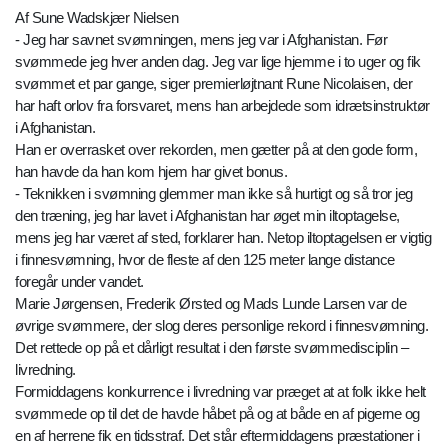
Af Sune Wadskjær Nielsen
- Jeg har savnet svømningen, mens jeg var i Afghanistan. Før
svømmede jeg hver anden dag. Jeg var lige hjemme i to uger og fik
svømmet et par gange, siger premierløjtnant Rune Nicolaisen, der
har haft orlov fra forsvaret, mens han arbejdede som idrætsinstruktør
i Afghanistan.
Han er overrasket over rekorden, men gætter på at den gode form,
han havde da han kom hjem har givet bonus.
- Teknikken i svømning glemmer man ikke så hurtigt og så tror jeg
den træning, jeg har lavet i Afghanistan har øget min iltoptagelse,
mens jeg har været af sted, forklarer han. Netop iltoptagelsen er vigtig
i finnesvømning, hvor de fleste af den 125 meter lange distance
foregår under vandet.
Marie Jørgensen, Frederik Ørsted og Mads Lunde Larsen var de
øvrige svømmere, der slog deres personlige rekord i finnesvømning.
Det rettede op på et dårligt resultat i den første svømmedisciplin –
livredning.
Formiddagens konkurrence i livredning var præget at at folk ikke helt
svømmede op til det de havde håbet på og at både en af pigerne og
en af herrene fik en tidsstraf. Det står eftermiddagens præstationer i