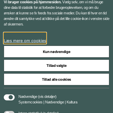
Vi bruger cookies på hjemmesiden.
Vælg selv, om vi må bruge
Instagram
dine data til statistik for at forbedre brugeroplevelsen, og om du
ønsker at kunne se fx feeds fra sociale medier. Du kan til hver en tid
ændre dit samtykke ved at klikke på det lille cookie-ikon i venstre side
Bluesky
af skærmen.
LinkedIn
Læs mere om cookies
Kun nødvendige
Tillad valgte
Styrelser og myndigheder under Forsvarsministeriet
Tillad alle cookies
Databeskyttelse og ansvar
Nødvendige
(vis detaljer)
Systemcookies | Nødvendige | Kaltura
Cookiepolitik