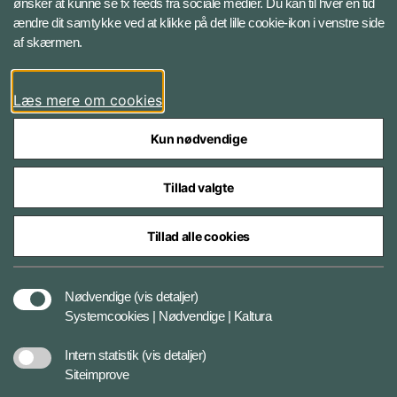
ønsker at kunne se fx feeds fra sociale medier. Du kan til hver en tid
ændre dit samtykke ved at klikke på det lille cookie-ikon i venstre side
Bluesky
af skærmen.
LinkedIn
Læs mere om cookies
Kun nødvendige
Tillad valgte
Styrelser og myndigheder under Forsvarsministeriet
Tillad alle cookies
Databeskyttelse og ansvar
Nødvendige
(vis detaljer)
Systemcookies | Nødvendige | Kaltura
Cookiepolitik
Intern statistik
(vis detaljer)
Siteimprove
Tilgængelighedserklæring