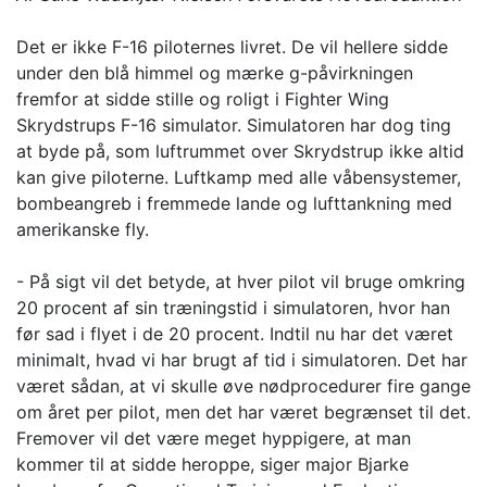
Det er ikke F-16 piloternes livret. De vil hellere sidde
under den blå himmel og mærke g-påvirkningen
fremfor at sidde stille og roligt i Fighter Wing
Skrydstrups F-16 simulator. Simulatoren har dog ting
at byde på, som luftrummet over Skrydstrup ikke altid
kan give piloterne. Luftkamp med alle våbensystemer,
bombeangreb i fremmede lande og lufttankning med
amerikanske fly.
- På sigt vil det betyde, at hver pilot vil bruge omkring
20 procent af sin træningstid i simulatoren, hvor han
før sad i flyet i de 20 procent. Indtil nu har det været
minimalt, hvad vi har brugt af tid i simulatoren. Det har
været sådan, at vi skulle øve nødprocedurer fire gange
om året per pilot, men det har været begrænset til det.
Fremover vil det være meget hyppigere, at man
kommer til at sidde heroppe, siger major Bjarke