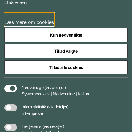
af skærmen.
LinkedIn
Læs mere om cookies
Kun nødvendige
Tillad valgte
Styrelser og myndigheder under Forsvarsministeriet
Tillad alle cookies
Databeskyttelse og ansvar
Nødvendige
(vis detaljer)
Systemcookies | Nødvendige | Kaltura
Cookiepolitik
Intern statistik
(vis detaljer)
Siteimprove
Tilgængelighedserklæring
Tredjeparts
(vis detaljer)