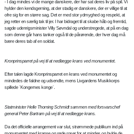
- I dag mindes vi de mange danskere, der har sat deres liv på spil. Vi
hylder den kendsgerning, at der stadig er danskere, der er villige til at
ofre sig for en større sag. Det er med stor ydmyghed og respekt, at
jeg retter en særlig tak til jer. I har bidraget til at skabe håb og fremtid,
sagde udenrigsminister Villy Søvndal og understregede, at på en dag
som denne går hans tanker også til de pårørende, der hver dag må
bære deres tab af en soldat.
Kronprinsparret på vej til at nedlægge krans ved monumentet.
Efter talen lagde Kronprinsparret en krans ved monumentet og
mindedes de faldne og udsendte, mens Livgardens Musikkorps
spillede ´Kongernes konge´.
Statminister Helle Thorning Schmidt sammen med forsvarschef
general Peter Bartram på vej til at nedlægge krans.
Da det officielle arrangement var slut, strømmede publikum ind på
monumentet med kranse og røde roser for at mindes og hylde de