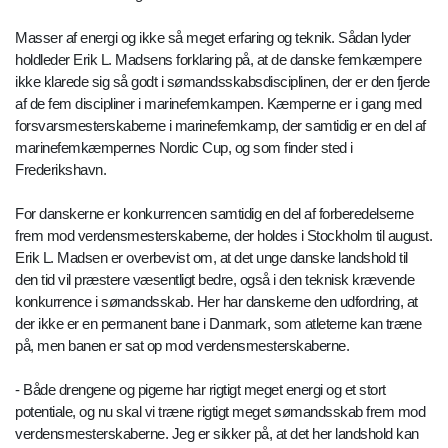
Masser af energi og ikke så meget erfaring og teknik. Sådan lyder
holdleder Erik L. Madsens forklaring på, at de danske femkæmpere
ikke klarede sig så godt i sømandsskabsdisciplinen, der er den fjerde
af de fem discipliner i marinefemkampen. Kæmperne er i gang med
forsvarsmesterskaberne i marinefemkamp, der samtidig er en del af
marinefemkæmpernes Nordic Cup, og som finder sted i
Frederikshavn.
For danskerne er konkurrencen samtidig en del af forberedelserne
frem mod verdensmesterskaberne, der holdes i Stockholm til august.
Erik L. Madsen er overbevist om, at det unge danske landshold til
den tid vil præstere væsentligt bedre, også i den teknisk krævende
konkurrence i sømandsskab. Her har danskerne den udfordring, at
der ikke er en permanent bane i Danmark, som atleterne kan træne
på, men banen er sat op mod verdensmesterskaberne.
- Både drengene og pigerne har rigtigt meget energi og et stort
potentiale, og nu skal vi træne rigtigt meget sømandsskab frem mod
verdensmesterskaberne. Jeg er sikker på, at det her landshold kan