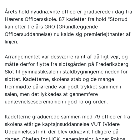
Årets hold nyudnævnte officerer graduerede i dag fra
Hærens Officersskole. 87 kadetter fra hold "Storrud"
kan efter tre års GRO (GRundlæggende
Officersuddannelse) nu kalde sig premierløjtnanter af
linjen.
Arrangementet var desværre ramt af dårligt vejr, og
måtte derfor flytte fra slotsgården på Frederiksberg
Slot til gymnastiksalen i staldbygningerne neden for
slottet. Kadetterne, skolens stab og de mange
fremmødte pårørende var godt trykket sammen i
salen, men det lykkedes at gennemføre
udnævnelsesceremonien i god ro og orden.
Kadetterne graduerede sammen med 79 officerer fra
skolens etårige kaptajnsuddannelse VUT (Videre
UddannelsesTrin), der blev udnævnt tidligere på
dagen. Chefen for HOK, generalmajor Agner Rokos,