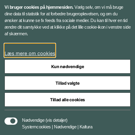
Vi bruger cookies på hjemmesiden.
Vælg selv, om vi må bruge
Instagram
dine data til statistik for at forbedre brugeroplevelsen, og om du
ønsker at kunne se fx feeds fra sociale medier. Du kan til hver en tid
ændre dit samtykke ved at klikke på det lille cookie-ikon i venstre side
Bluesky
af skærmen.
LinkedIn
Læs mere om cookies
Kun nødvendige
Tillad valgte
Styrelser og myndigheder under Forsvarsministeriet
Tillad alle cookies
Databeskyttelse og ansvar
Nødvendige
(vis detaljer)
Systemcookies | Nødvendige | Kaltura
Cookiepolitik