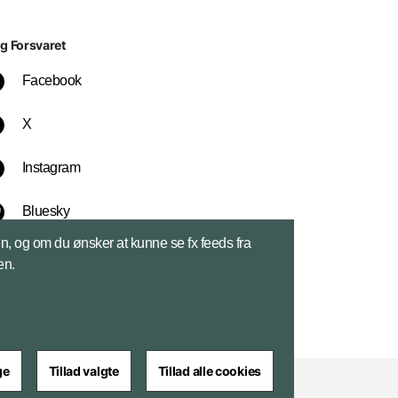
lg Forsvaret
Facebook
X
Instagram
Bluesky
sen, og om du ønsker at kunne se fx feeds fra
LinkedIn
en.
ge
Tillad valgte
Tillad alle cookies