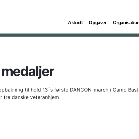
(current)
(current)
(current)
Aktuelt
Opgaver
Organisatio
medaljer
bakning til hold 13´s første DANCON-march i Camp Basti
or tre danske veteranhjem