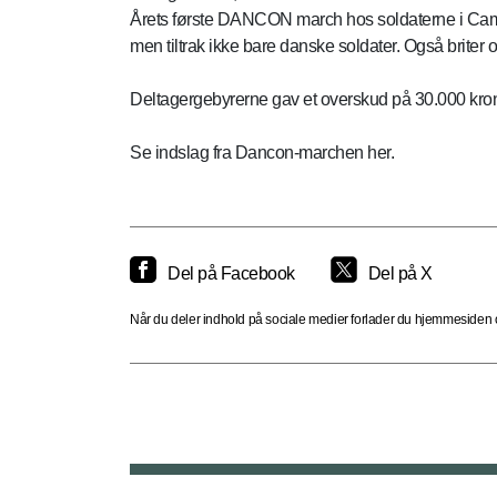
Årets første DANCON march hos soldaterne i Camp 
men tiltrak ikke bare danske soldater. Også briter 
Deltagergebyrerne gav et overskud på 30.000 krone
Se indslag fra Dancon-marchen her.
Del på Facebook
Del på X
Når du deler indhold på sociale medier forlader du hjemmesiden og