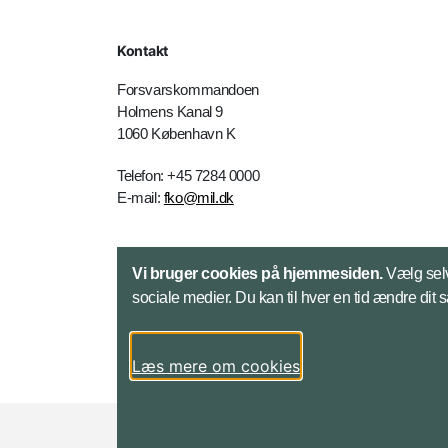
Kontakt
Forsvarskommandoen
Holmens Kanal 9
1060 København K
Telefon: +45 7284 0000
E-mail:
fko@mil.dk
Kontakt
Vi bruger cookies på hjemmesiden.
Vælg selv
sociale medier. Du kan til hver en tid ændre dit 
Læs mere om cookies
Styrelser og myndigheder under Forsvarsmini