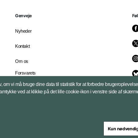
Genveje
Fø
Nyheder
Kontakt
Om os
Forsvarets
Whistleblowerordning
, om vi må bruge dine data til statistik for at forbedre brugeroplevel
English Edition
samtykke ved at klikke på det lille cookie-ikon i venstre side af skærm
Kun nødvendi
steriet