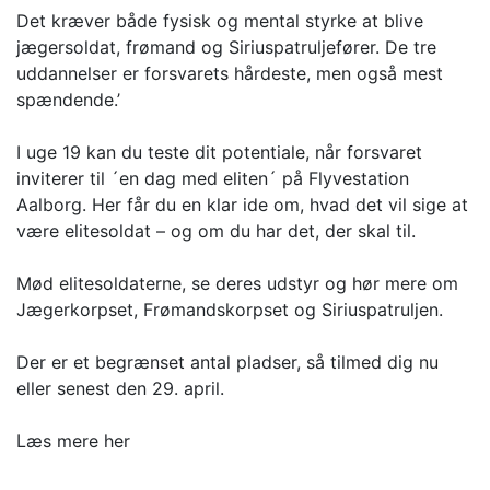
Det kræver både fysisk og mental styrke at blive
jægersoldat, frømand og Siriuspatruljefører. De tre
uddannelser er forsvarets hårdeste, men også mest
spændende.’
I uge 19 kan du teste dit potentiale, når forsvaret
inviterer til ´en dag med eliten´ på Flyvestation
Aalborg. Her får du en klar ide om, hvad det vil sige at
være elitesoldat – og om du har det, der skal til.
Mød elitesoldaterne, se deres udstyr og hør mere om
Jægerkorpset, Frømandskorpset og Siriuspatruljen.
Der er et begrænset antal pladser, så tilmed dig nu
eller senest den 29. april.
Læs mere her