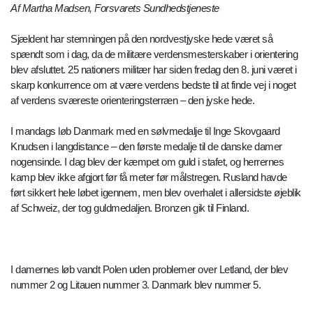
Af
Martha Madsen
, Forsvarets Sundhedstjeneste
Sjældent har stemningen på den nordvestjyske hede været så
spændt som i dag, da de militære verdensmesterskaber i orientering
blev afsluttet. 25 nationers militær har siden fredag den 8. juni været i
skarp konkurrence om at være verdens bedste til at finde vej i noget
af verdens sværeste orienteringsterræn – den jyske hede.
I mandags løb Danmark med en sølvmedalje til Inge Skovgaard
Knudsen i langdistance – den første medalje til de danske damer
nogensinde. I dag blev der kæmpet om guld i stafet, og herrernes
kamp blev ikke afgjort før få meter før målstregen. Rusland havde
ført sikkert hele løbet igennem, men blev overhalet i allersidste øjeblik
af Schweiz, der tog guldmedaljen. Bronzen gik til Finland.
I damernes løb vandt Polen uden problemer over Letland, der blev
nummer 2 og Litauen nummer 3. Danmark blev nummer 5.