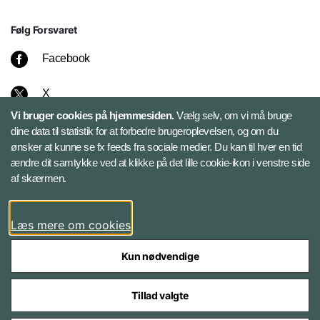
Følg Forsvaret
Facebook
X
Vi bruger cookies på hjemmesiden.
Vælg selv, om vi må bruge
Instagram
dine data til statistik for at forbedre brugeroplevelsen, og om du
ønsker at kunne se fx feeds fra sociale medier. Du kan til hver en tid
ændre dit samtykke ved at klikke på det lille cookie-ikon i venstre side
Bluesky
af skærmen.
LinkedIn
Læs mere om cookies
Kun nødvendige
Tillad valgte
Styrelser og myndigheder under Forsvarsministeriet