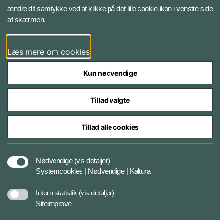
ændre dit samtykke ved at klikke på det lille cookie-ikon i venstre side
Bluesky
af skærmen.
LinkedIn
Læs mere om cookies
Kun nødvendige
Tillad valgte
Styrelser og myndigheder under Forsvarsministeriet
Tillad alle cookies
Databeskyttelse og ansvar
Nødvendige
(vis detaljer)
Systemcookies | Nødvendige | Kaltura
Cookiepolitik
Intern statistik
(vis detaljer)
Siteimprove
Tilgængelighedserklæring