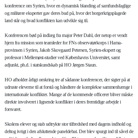
konference om Syrien, hvor en dynamisk blanding af samfundsfaglige
og militære eksperter gav deres bud på, hvor det borgerkrigsplagede
land står og hvad konflikten kan udvikle sig til.
Konferencen bød på indlæg fra major Peter Dahl, der netop er vendt
hjem fra mission som teamleder for FNs observatørkorps i Hama-
provinsen i Syrien, Jakob Skovgaard Petersen, Syrien-ekspert og
professor i Mellemøst-studier ved Københavns Universitet, samt
adjunkt, ph.d. i statskundskab på HO Jørgen Staun.
HO afholder årligt omkring tre af sådanne konferencer, der sigter på at
udruste eleverne til at forstå og håndtere de komplekse sammenhænge i
internationale konflikter. Mange af de kommende officerer bliver måske
direkte involveret i lignende konflikter i deres fremtidige arbejde i
forsvaret.
Skolens elever og stab udtrykte stor tilfredshed med dagens indhold og
deltog ivrigt i den afsluttende paneldebat. Der blev spurgt ind til såvel de