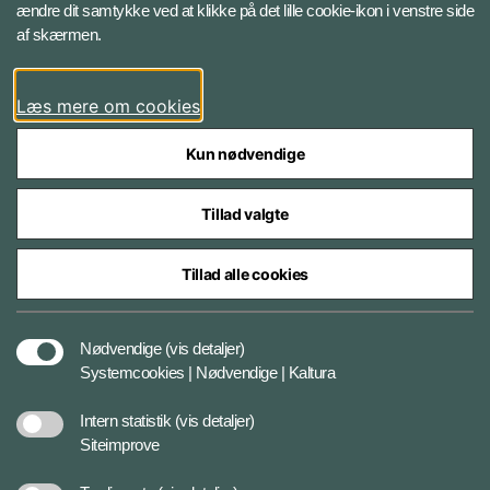
ændre dit samtykke ved at klikke på det lille cookie-ikon i venstre side
Bluesky
af skærmen.
LinkedIn
Læs mere om cookies
Kun nødvendige
Tillad valgte
Styrelser og myndigheder under Forsvarsministeriet
Tillad alle cookies
Databeskyttelse og ansvar
Nødvendige
(vis detaljer)
Systemcookies | Nødvendige | Kaltura
Cookiepolitik
Intern statistik
(vis detaljer)
Siteimprove
Tilgængelighedserklæring