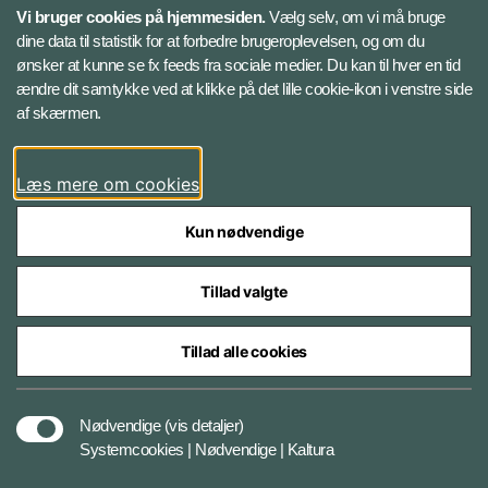
Vi bruger cookies på hjemmesiden.
Vælg selv, om vi må bruge
Instagram
dine data til statistik for at forbedre brugeroplevelsen, og om du
ønsker at kunne se fx feeds fra sociale medier. Du kan til hver en tid
ændre dit samtykke ved at klikke på det lille cookie-ikon i venstre side
Bluesky
af skærmen.
LinkedIn
Læs mere om cookies
Kun nødvendige
Tillad valgte
Styrelser og myndigheder under Forsvarsministeriet
Tillad alle cookies
Databeskyttelse og ansvar
Nødvendige
(vis detaljer)
Systemcookies | Nødvendige | Kaltura
Cookiepolitik