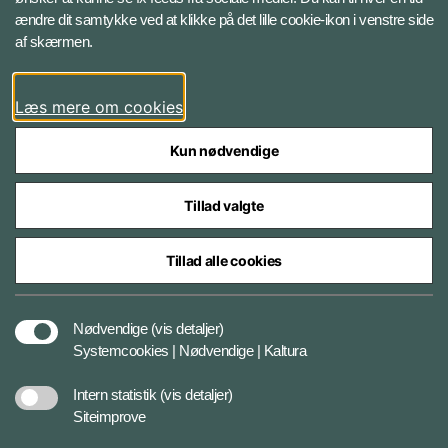
ændre dit samtykke ved at klikke på det lille cookie-ikon i venstre side
Bluesky
af skærmen.
LinkedIn
Læs mere om cookies
Kun nødvendige
Tillad valgte
Styrelser og myndigheder under Forsvarsministeriet
Tillad alle cookies
Databeskyttelse og ansvar
Nødvendige
(vis detaljer)
Systemcookies | Nødvendige | Kaltura
Cookiepolitik
Intern statistik
(vis detaljer)
Siteimprove
Tilgængelighedserklæring