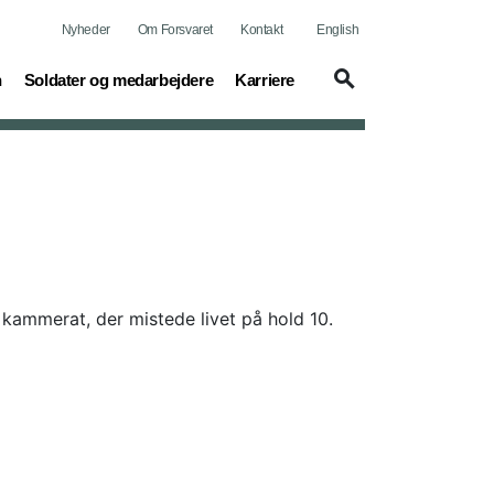
Nyheder
Om Forsvaret
Kontakt
English
(current)
(current)
n
Soldater og medarbejdere
Karriere
 kammerat, der mistede livet på hold 10.