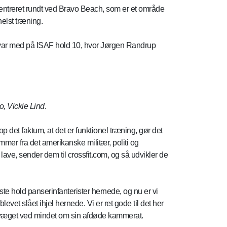
centreret rundt ved Bravo Beach, som er et område
helst træning.
 var med på ISAF hold 10, hvor Jørgen Randrup
o, Vickie Lind
.
top det faktum, at det er funktionel træning, gør det
mmer fra det amerikanske militær, politi og
ave, sender dem til crossfit.com, og så udvikler de
første hold panserinfanterister hernede, og nu er vi
evet slået ihjel hernede. Vi er ret gode til det her
 bevæget ved mindet om sin afdøde kammerat.