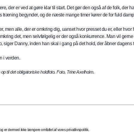
der er ved at gøre klar til start. Det gør den også af de folk, der har 
s træning begynder, og de næste mange timer kører de for fuld damp
r, men alle, der er omkring dig, uanset hvor presset du er, eller hvor h
omkring det, men selvfølgelig er der også konkurrence. Man vil gerne
p, siger Danny, inden han skal i gang på det hold, der åbner dagens 
n i verden.
op til det obligatoriske holdfoto. Foto, Trine Axelholm.
 er dermed ikke længere omfattet af vores privatlivspolitik.