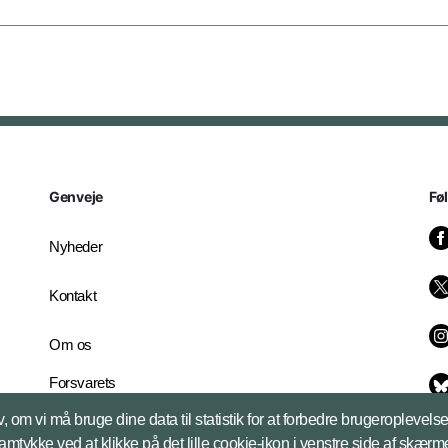
Genveje
Fø
Nyheder
Kontakt
Om os
Forsvarets
Whistleblowerordning
, om vi må bruge dine data til statistik for at forbedre brugeroplevel
English Edition
samtykke ved at klikke på det lille cookie-ikon i venstre side af skærm