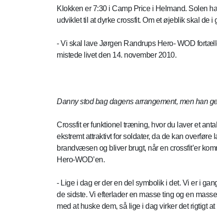
Klokken er 7:30 i Camp Price i Helmand. Solen har
udviklet til at dyrke crossfit. Om et øjeblik skal d
- Vi skal lave Jørgen Randrups Hero- WOD fortæl
mistede livet den 14. november 2010.
Danny stod bag dagens arrangement, men han gennem
Crossfit er funktionel træning, hvor du laver et anta
ekstremt attraktivt for soldater, da de kan overfør
brandvæsen og bliver brugt, når en crossfit’er kom
Hero-WOD’en.
- Lige i dag er der en del symbolik i det. Vi er i gan
de sidste. Vi efterlader en masse ting og en masse hi
med at huske dem, så lige i dag virker det rigtig