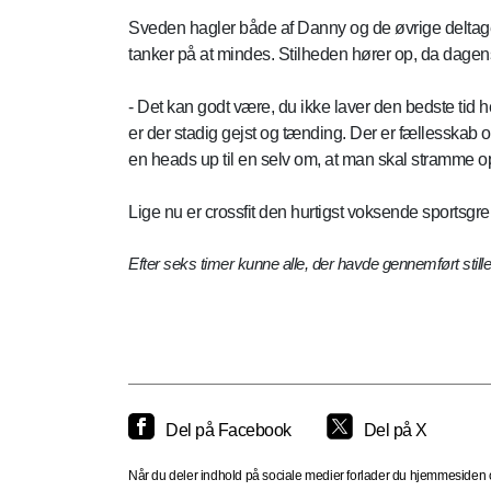
Sveden hagler både af Danny og de øvrige deltagere, 
tanker på at mindes. Stilheden hører op, da dagen
- Det kan godt være, du ikke laver den bedste tid he
er der stadig gejst og tænding. Der er fællesskab 
en heads up til en selv om, at man skal stramme o
Lige nu er crossfit den hurtigst voksende sportsgre
Efter seks timer kunne alle, der havde gennemført stille 
Del på Facebook
Del på X
Når du deler indhold på sociale medier forlader du hjemmesiden og