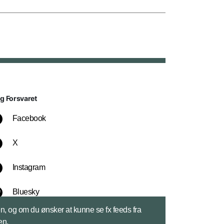
lg Forsvaret
Facebook
X
Instagram
Bluesky
sen, og om du ønsker at kunne se fx feeds fra
LinkedIn
en.