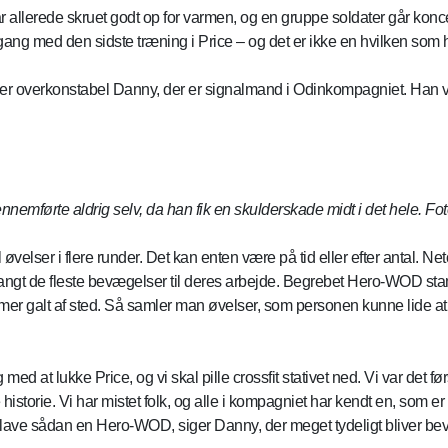
 allerede skruet godt op for varmen, og en gruppe soldater går kon
e i gang med den sidste træning i Price – og det er ikke en hvilken som 
ler overkonstabel Danny, der er signalmand i Odinkompagniet. Han
førte aldrig selv, da han fik en skulderskade midt i det hele. Fot
l øvelser i flere runder. Det kan enten være på tid eller efter antal. Ne
e langt de fleste bevægelser til deres arbejde. Begrebet Hero-WOD sta
mer galt af sted. Så samler man øvelser, som personen kunne lide at l
g med at lukke Price, og vi skal pille crossfit stativet ned. Vi var det 
storie. Vi har mistet folk, og alle i kompagniet har kendt en, som er bl
t at lave sådan en Hero-WOD, siger Danny, der meget tydeligt bliver