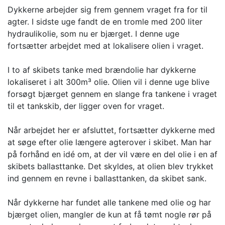
Dykkerne arbejder sig frem gennem vraget fra for til
agter. I sidste uge fandt de en tromle med 200 liter
hydraulikolie, som nu er bjærget. I denne uge
fortsætter arbejdet med at lokalisere olien i vraget.
I to af skibets tanke med brændolie har dykkerne
lokaliseret i alt 300m³ olie. Olien vil i denne uge blive
forsøgt bjærget gennem en slange fra tankene i vraget
til et tankskib, der ligger oven for vraget.
Når arbejdet her er afsluttet, fortsætter dykkerne med
at søge efter olie længere agterover i skibet. Man har
på forhånd en idé om, at der vil være en del olie i en af
skibets ballasttanke. Det skyldes, at olien blev trykket
ind gennem en revne i ballasttanken, da skibet sank.
Når dykkerne har fundet alle tankene med olie og har
bjærget olien, mangler de kun at få tømt nogle rør på