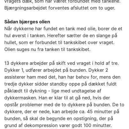
vragets dæk, som har været forbundet med tankene.
Bjærgningsarbejdet forventes afsluttet om to uger.
Sådan bjærges olien
Når dykkerne har fundet en tank med olie, borer de et
hul øverst i tanken. Herefter sætter de en slange på
hullet, som er forbundet til tankskibet over vraget.
Olien suges nu fra tanken til tankskibet.
13 dykkere arbejder på skift ved vraget i hold af tre.
Dykker 1, udfører arbejdet på bunden. Dykker 2
assisterer ham med det, han har behov for, mens den
tredje dykker sidder standby oppe på dækket fuldt
påklædt til dykning - lige med undtagelse af
dykkermasken. Han er klar til at gå ned, hvis der
opstår problemer med de to dykkere på bunden. De to
dykkere, der er nede, kan arbejde ca. 45 minutter på
bunden, så skal de begynde en opstigning, der på
grund af dekompression varer godt 100 minutter.