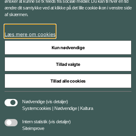
ønsker at kunne se fx feeds fra sociale medier. Du kan til hver en tid
ændre dit samtykke ved at klikke på det lille cookie-ikon i venstre side
Bluesky
af skærmen.
LinkedIn
Læs mere om cookies
Kun nødvendige
Tillad valgte
Styrelser og myndigheder under Forsvarsministeriet
Tillad alle cookies
Databeskyttelse og ansvar
Nødvendige
(vis detaljer)
Systemcookies | Nødvendige | Kaltura
Cookiepolitik
Intern statistik
(vis detaljer)
Siteimprove
Tilgængelighedserklæring