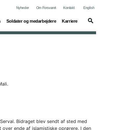
Nyheder
Om Forsvaret
Kontakt
English
(current)
(current)
n
Soldater og medarbejdere
Karriere
ali.
n Serval. Bidraget blev sendt af sted med
t over ende af islamistiske oprørere. I den