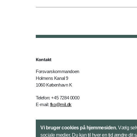
Kontakt
Forsvarskommandoen
Holmens Kanal 9
1060 København K
Telefon: +45 7284 0000
E-mail:
fko@mil.dk
Kontakt
Vi bruger cookies på hjemmesiden.
Vælg selv
sociale medier. Du kan til hver en tid ændre dit 