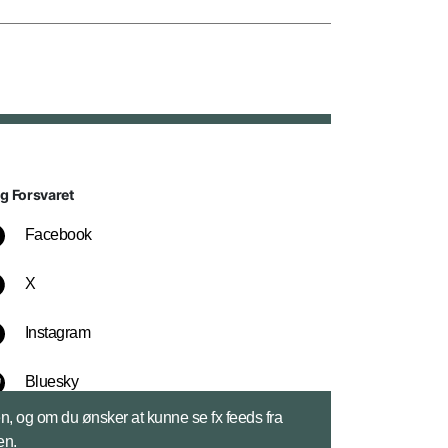
lg Forsvaret
Facebook
X
Instagram
Bluesky
sen, og om du ønsker at kunne se fx feeds fra
LinkedIn
en.