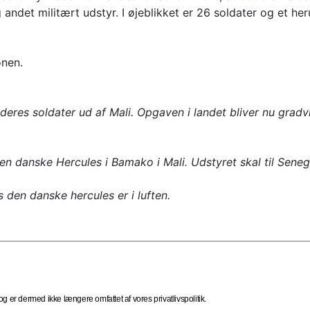
 andet militært udstyr. I øjeblikket er 26 soldater og et he
onen.
deres soldater ud af Mali. Opgaven i landet bliver nu grad
en danske Hercules i Bamako i Mali. Udstyret skal til Seneg
s den danske hercules er i luften.
 er dermed ikke længere omfattet af vores privatlivspolitik.