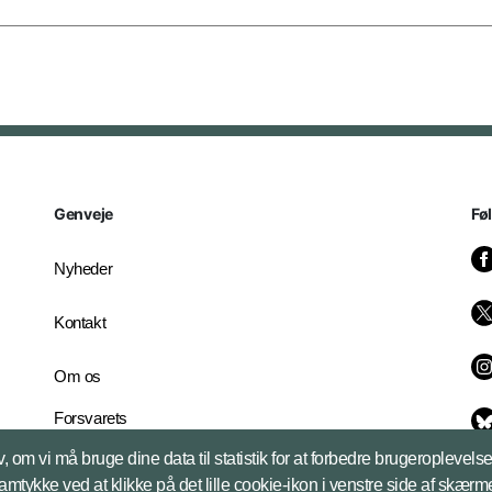
Genveje
Fø
Nyheder
Kontakt
Om os
Forsvarets
Whistleblowerordning
, om vi må bruge dine data til statistik for at forbedre brugeroplevel
English Edition
samtykke ved at klikke på det lille cookie-ikon i venstre side af skærm