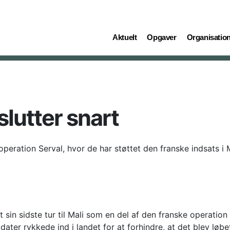
(current)
(current)
(current)
Aktuelt
Opgaver
Organisatio
lutter snart
peration Serval, hvor de har støttet den franske indsats i M
t sin sidste tur til Mali som en del af den franske operatio
dater rykkede ind i landet for at forhindre, at det blev løbe