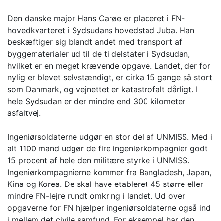
Den danske major Hans Carøe er placeret i FN-
hovedkvarteret i Sydsudans hovedstad Juba. Han
beskæftiger sig blandt andet med transport af
byggematerialer ud til de ti delstater i Sydsudan,
hvilket er en meget krævende opgave. Landet, der for
nylig er blevet selvstændigt, er cirka 15 gange så stort
som Danmark, og vejnettet er katastrofalt dårligt. I
hele Sydsudan er der mindre end 300 kilometer
asfaltvej.
Ingeniørsoldaterne udgør en stor del af UNMISS. Med i
alt 1100 mand udgør de fire ingeniørkompagnier godt
15 procent af hele den militære styrke i UNMISS.
Ingeniørkompagnierne kommer fra Bangladesh, Japan,
Kina og Korea. De skal have etableret 45 større eller
mindre FN-lejre rundt omkring i landet. Ud over
opgaverne for FN hjælper ingeniørsoldaterne også ind
i mellem det civile samfund. For eksempel har den