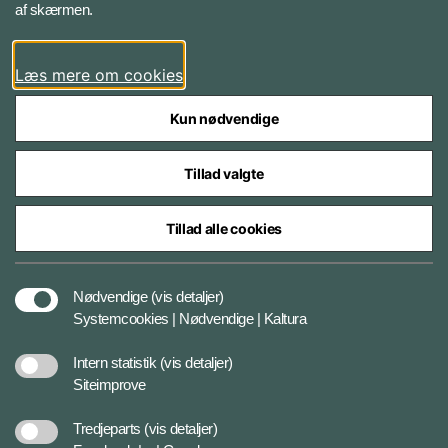
af skærmen.
LinkedIn
Læs mere om cookies
Kun nødvendige
Tillad valgte
Styrelser og myndigheder under Forsvarsministeriet
Tillad alle cookies
Databeskyttelse og ansvar
Nødvendige
(vis detaljer)
Systemcookies | Nødvendige | Kaltura
Cookiepolitik
Intern statistik
(vis detaljer)
Siteimprove
Tilgængelighedserklæring
Tredjeparts
(vis detaljer)