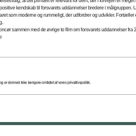
lsesvalg, at det primært er relevant for dem, der i forvejen er meget 
et positive kendskab til forsvarets uddannelser bredere i målgruppen
ret som moderne og rummeligt, der udfordrer og udvikler. Fortæller en
g.
nnoncør sammen med de øvrige to film om forsvarets uddannelser fra 2
e
 er dermed ikke længere omfattet af vores privatlivspolitik.