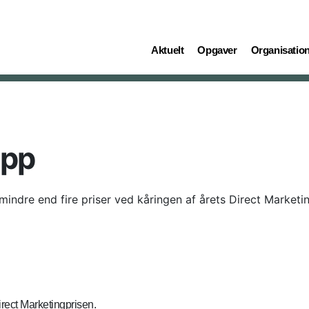
(current)
(current)
(current)
Aktuelt
Opgaver
Organisatio
app
ndre end fire priser ved kåringen af årets Direct Marketin
irect Marketingprisen.