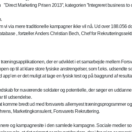
Direct Marketing Prisen 2013”, kategorien ”Integreret business to co
.
om vi via mere traditionelle kampagner ikke vil nå. Ud over 188.056
tabase , fortæller Anders Christian Bech, Chef for Rekrutteringssekt
æningsapplikationen, der er udviklet i et samarbejde mellem Forsvar
n op til at klare store fysiske anstrengelser, som f.eks. udsendte so
app’en er det muligt at tage en fysisk test og på baggrund af resulta
dskab for nuværende soldater og potentielle, der søger en uddannels
ar til udsendelse.
 at komme bredt ud med forsvarets allernyest træningsprogrammer o
Behrens, Marketingkonsulent, Forsvarets Rekruttering.
annere og kampagnesite i den samlede kampagne. Sociale medier s