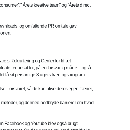
nsumer”,” Årets kreative team” og ”Årets direct
 downloads, og omfattende PR omtale gav
ionen.
ets Rekruttering og Center for Idræt.
ldater er udsat for, på en forsvarlig måde – også
tet få sit personlige 8 ugers træningsprogram.
e i forsvaret, så de kan blive deres egen træner,
g metoder, og dermed nedbryde barrierer om hvad
om Facebook og Youtube blev også brugt.