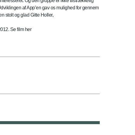
interesseret. Og den gruppe er ikke tilstrækkelig
. Udviklingen af App’en gav os mulighed for gennem
 stolt og glad Gitte Holler,
012. Se film her