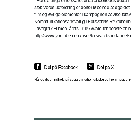
- For de unge er forsvaret et så anderledes uddanne
stor. Vores udfordring er derfor løbende at øge d
film og øvrige elementer i kampagnen at vise forsva
Kommunikationsansvarlig i Forsvarets Rekrutterin
I øvrigt fik Filmen årets True Award for bedste a
http://www.youtube.com/user/forsvaretsuddannels
Del på Facebook
Del på X
Når du deler indhold på sociale medier forlader du hjemmesiden og