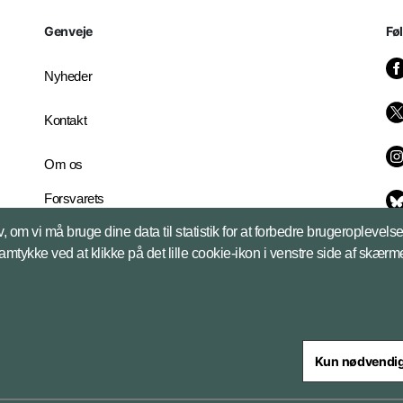
Genveje
Fø
Nyheder
Kontakt
Om os
Forsvarets
Whistleblowerordning
, om vi må bruge dine data til statistik for at forbedre brugeroplevel
English Edition
samtykke ved at klikke på det lille cookie-ikon i venstre side af skærm
Kun nødvendi
steriet