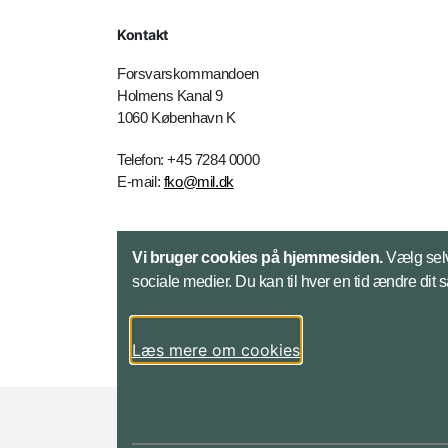
Kontakt
Forsvarskommandoen
Holmens Kanal 9
1060 København K
Telefon: +45 7284 0000
E-mail:
fko@mil.dk
Kontakt
Vi bruger cookies på hjemmesiden.
Vælg selv
sociale medier. Du kan til hver en tid ændre dit 
Læs mere om cookies
Styrelser og myndigheder under Forsvarsmini