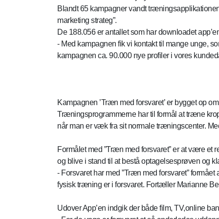
Blandt 65 kampagner vandt træningsapplikationen ”
marketing strateg”.
De 188.056 er antallet som har downloadet app’en
- Med kampagnen fik vi kontakt til mange unge, s
kampagnen ca. 90.000 nye profiler i vores kundeda
Kampagnen ’Træn med forsvaret’ er bygget op om tr
Træningsprogrammerne har til formål at træne kroppe
når man er væk fra sit normale træningscenter. Med 
Formålet med ”Træn med forsvaret” er at være et re
og blive i stand til at bestå optagelsesprøven og kl
- Forsvaret har med ”Træn med forsvaret” formået
fysisk træning er i forsvaret. Fortæller Marianne 
Udover App’en indgik der både film, TV,online b