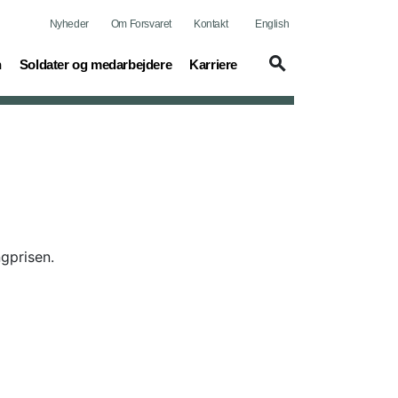
Nyheder
Om Forsvaret
Kontakt
English
(current)
(current)
n
Soldater og medarbejdere
Karriere
gprisen.