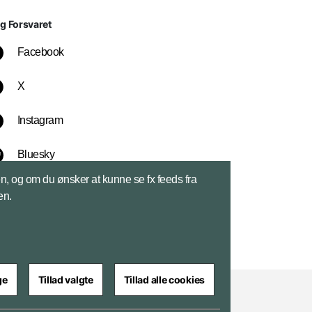
lg Forsvaret
Facebook
X
Instagram
Bluesky
sen, og om du ønsker at kunne se fx feeds fra
LinkedIn
en.
ge
Tillad valgte
Tillad alle cookies