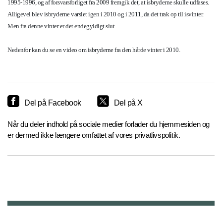
1995-1996, og af forsvarsforliget fra 2009 fremgik det, at isbryderne skulle udfases.
Alligevel blev isbryderne varslet igen i 2010 og i 2011, da det trak op til isvinter.
Men fra denne vinter er det endegyldigt slut.
Nedenfor kan du se en video om isbryderne fra den hårde vinter i 2010.
Del på Facebook
Del på X
Når du deler indhold på sociale medier forlader du hjemmesiden og
er dermed ikke længere omfattet af vores privatlivspolitik.