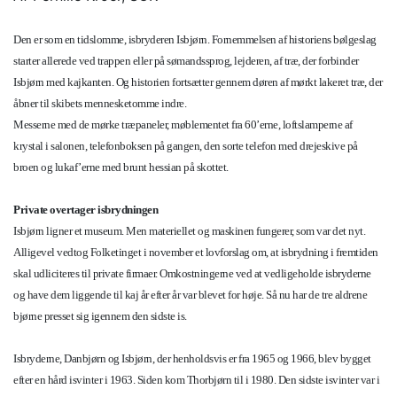
Den er som en tidslomme, isbryderen Isbjørn. Fornemmelsen af historiens bølgeslag
starter allerede ved trappen eller på sømandssprog, lejderen, af træ, der forbinder
Isbjørn med kajkanten. Og historien fortsætter gennem døren af mørkt lakeret træ, der
åbner til skibets mennesketomme indre.
Messerne med de mørke træpaneler, møblementet fra 60’erne, loftslamperne af
krystal i salonen, telefonboksen på gangen, den sorte telefon med drejeskive på
broen og lukaf’erne med brunt hessian på skottet.
Private overtager isbrydningen
Isbjørn ligner et museum. Men materiellet og maskinen fungerer, som var det nyt.
Alligevel vedtog Folketinget i november et lovforslag om, at isbrydning i fremtiden
skal udliciteres til private firmaer. Omkostningerne ved at vedligeholde isbryderne
og have dem liggende til kaj år efter år var blevet for høje. Så nu har de tre aldrene
bjørne presset sig igennem den sidste is.
Isbryderne, Danbjørn og Isbjørn, der henholdsvis er fra 1965 og 1966, blev bygget
efter en hård isvinter i 1963. Siden kom Thorbjørn til i 1980. Den sidste isvinter var i