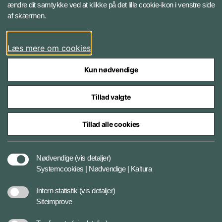
ændre dit samtykke ved at klikke på det lille cookie-ikon i venstre side
Bluesky
af skærmen.
LinkedIn
Læs mere om cookies
Kun nødvendige
Tillad valgte
Styrelser og myndigheder under Forsvarsministeriet
Tillad alle cookies
Databeskyttelse og ansvar
Nødvendige
(vis detaljer)
Systemcookies | Nødvendige | Kaltura
Cookiepolitik
Intern statistik
(vis detaljer)
Siteimprove
Tilgængelighedserklæring